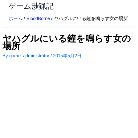
ゲーム渉猟記
内
容
ホーム
BloodBorne
ヤハグルにいる鐘を鳴らす女の場所
を
ス
キ
ヤハグルにいる鐘を鳴らす女の
ッ
場所
プ
By
game_administrator
/
2015年5月2日