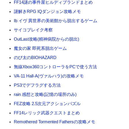
FF14謎の事件屋ヒルディブランドまとめ
謎解きRPG IQダンジョン攻略メモ
Ib イヴ 異世界の美術館から脱出するゲーム
サイコブレイク考察
OutLast攻略(精神病院からの脱出)
魔女の家 即死系脱出ゲーム
のび太のBIOHAZARD
無線Xbox360コントローラをPCで使う方法
VA-11 Hall-A(ヴァルハラ)の攻略メモ
PS3でデフラグする方法
rain 感想と攻略(記憶の場所のみ)
FEZ攻略 2.5次元アクションパズル
FF14レリック武器クエストまとめ
Remothered Tormented Fathersの攻略メモ