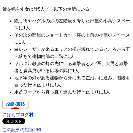
鐘を鳴らす女は計5人で、以下の場所にいる。
隠し街ヤハグルの灯の左階段を降りた部屋の小高いスペー
スに1人
その次の部屋のショートカット扉の手前の小高いスペース
に1人
白いレーザーが来るエリアの柵が壊れているところから下
へ落ちて建物内部の二階に1人
ヤハグル教会の灯の先にいる狙撃者と犬2匹、大男と狙撃
者と農具男がいる広場の隅に1人
地下牢の灯がある建物から外に出て左沿いに進み、階段を
登った行き止まりに1人
水盆ワープから真っ直ぐ進んだ行き止まりに1人
にほんブログ村
この記事の短縮URL