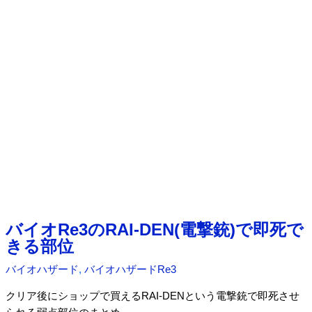
ハ
ザ
ー
ド
レ
ジ
ス
タ
ン
ス
の
感
想
バイオRe3のRAI-DEN(電撃銃)で即死で
きる部位
バイオハザード
,
バイオハザードRe3
クリア後にショップで買えるRAI-DENという電撃銃で即死させ