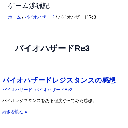
ゲーム渉猟記
内
容
ホーム
バイオハザード
バイオハザードRe3
を
ス
キ
ッ
バイオハザードRe3
プ
バイオハザードレジスタンスの感想
バイオハザード
,
バイオハザードRe3
バイオレジスタンスをある程度やってみた感想。
バ
続きを読む »
イ
オ