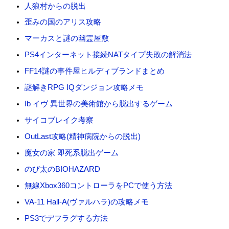
人狼村からの脱出
歪みの国のアリス攻略
マーカスと謎の幽霊屋敷
PS4インターネット接続NATタイプ失敗の解消法
FF14謎の事件屋ヒルディブランドまとめ
謎解きRPG IQダンジョン攻略メモ
Ib イヴ 異世界の美術館から脱出するゲーム
サイコブレイク考察
OutLast攻略(精神病院からの脱出)
魔女の家 即死系脱出ゲーム
のび太のBIOHAZARD
無線Xbox360コントローラをPCで使う方法
VA-11 Hall-A(ヴァルハラ)の攻略メモ
PS3でデフラグする方法