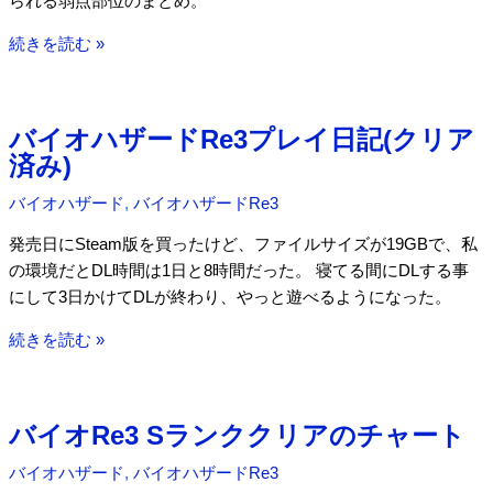
られる弱点部位のまとめ。
バ
続きを読む »
イ
オ
Re3
バイオハザードRe3プレイ日記(クリア
の
済み)
RAI-
DEN(電
バイオハザード
,
バイオハザードRe3
撃
発売日にSteam版を買ったけど、ファイルサイズが19GBで、私
銃)
の環境だとDL時間は1日と8時間だった。 寝てる間にDLする事
で
にして3日かけてDLが終わり、やっと遊べるようになった。
即
死
バ
続きを読む »
で
イ
き
オ
る
ハ
バイオRe3 Sランククリアのチャート
部
ザ
位
ー
バイオハザード
,
バイオハザードRe3