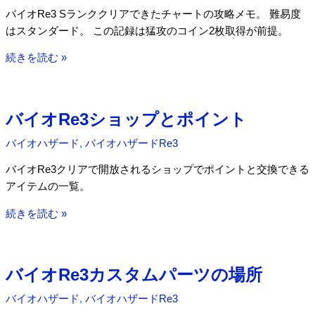
ド
バイオRe3 Sランククリアできたチャートの攻略メモ。 難易度
Re3
はスタンダード。 この記録は猛攻のコイン2枚取得が前提。
プ
レ
バ
続きを読む »
イ
イ
日
オ
記
Re3
バイオRe3ショップとポイント
(ク
S
リ
ラ
バイオハザード
,
バイオハザードRe3
ア
ン
バイオRe3クリアで開放されるショップでポイントと交換できる
済
ク
アイテムの一覧。
み)
ク
リ
バ
続きを読む »
ア
イ
の
オ
チ
Re3
バイオRe3カスタムパーツの場所
ャ
シ
ー
ョ
バイオハザード
,
バイオハザードRe3
ト
ッ