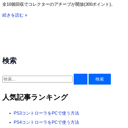
全10個回収でコレクターのアチーブが開放(300ポイント)。
プ
と
バ
続きを読む »
ポ
イ
イ
オ
ン
Re3
ト
カ
ス
タ
検索
ム
パ
ー
検
ツ
索
の
対
人気記事ランキング
場
象
所
:
PS3コントローラをPCで使う方法
PS4コントローラをPCで使う方法