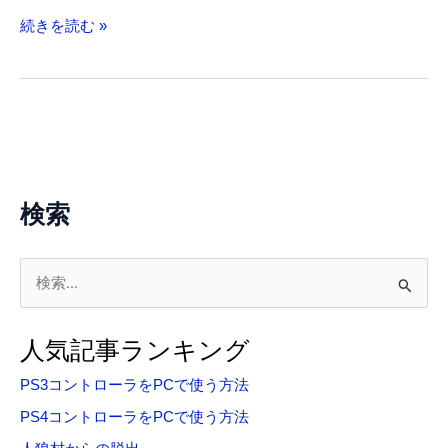
DragonRuins
続きを読む »
攻
略
検索
検
索
対
人気記事ランキング
象
PS3コントローラをPCで使う方法
:
PS4コントローラをPCで使う方法