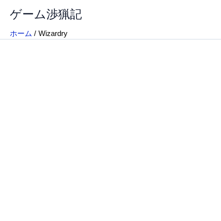
内
ゲーム渉猟記
容
を
ホーム
Wizardry
ス
キ
ッ
プ