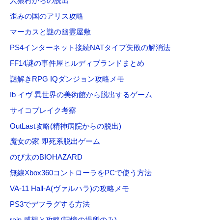
人狼村からの脱出
歪みの国のアリス攻略
マーカスと謎の幽霊屋敷
PS4インターネット接続NATタイプ失敗の解消法
FF14謎の事件屋ヒルディブランドまとめ
謎解きRPG IQダンジョン攻略メモ
Ib イヴ 異世界の美術館から脱出するゲーム
サイコブレイク考察
OutLast攻略(精神病院からの脱出)
魔女の家 即死系脱出ゲーム
のび太のBIOHAZARD
無線Xbox360コントローラをPCで使う方法
VA-11 Hall-A(ヴァルハラ)の攻略メモ
PS3でデフラグする方法