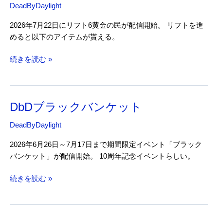
DeadByDaylight
2026年7月22日にリフト6黄金の民が配信開始。 リフトを進
めると以下のアイテムが貰える。
DbD
続きを読む »
リ
フ
ト
DbDブラックバンケット
6
黄
DeadByDaylight
金
の
2026年6月26日～7月17日まで期間限定イベント「ブラック
民
バンケット」が配信開始。 10周年記念イベントらしい。
DbD
続きを読む »
ブ
ラ
ッ