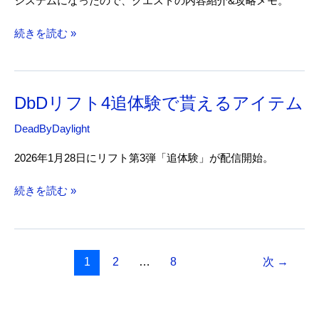
システムになったので、クエストの内容紹介&攻略メモ。
DbD
続きを読む »
ク
エ
ス
DbDリフト4追体験で貰えるアイテム
ト
の
DeadByDaylight
攻
略
2026年1月28日にリフト第3弾「追体験」が配信開始。
メ
モ
DbD
続きを読む »
リ
フ
ト
4
1
2
…
8
次
→
追
体
験