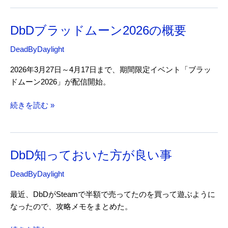
イ
対
テ
8
ム
DbDブラッドムーン2026の概要
第
8
DeadByDaylight
弾
2026年3月27日～4月17日まで、期間限定イベント「ブラッ
ドムーン2026」が配信開始。
DbD
続きを読む »
ブ
ラ
ッ
DbD知っておいた方が良い事
ド
ム
DeadByDaylight
ー
ン
最近、DbDがSteamで半額で売ってたのを買って遊ぶように
2026
なったので、攻略メモをまとめた。
の
概