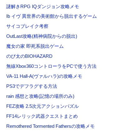
謎解きRPG IQダンジョン攻略メモ
Ib イヴ 異世界の美術館から脱出するゲーム
サイコブレイク考察
OutLast攻略(精神病院からの脱出)
魔女の家 即死系脱出ゲーム
のび太のBIOHAZARD
無線Xbox360コントローラをPCで使う方法
VA-11 Hall-A(ヴァルハラ)の攻略メモ
PS3でデフラグする方法
rain 感想と攻略(記憶の場所のみ)
FEZ攻略 2.5次元アクションパズル
FF14レリック武器クエストまとめ
Remothered Tormented Fathersの攻略メモ