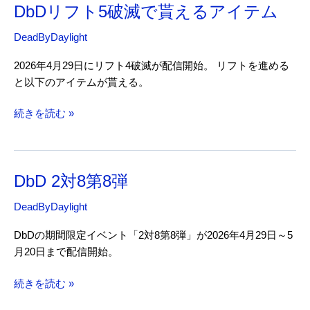
DbDリフト5破滅で貰えるアイテム
ク
バ
DeadByDaylight
ン
ケ
2026年4月29日にリフト4破滅が配信開始。 リフトを進める
ッ
と以下のアイテムが貰える。
ト
DbD
続きを読む »
リ
フ
ト
DbD 2対8第8弾
5
破
DeadByDaylight
滅
で
DbDの期間限定イベント「2対8第8弾」が2026年4月29日～5
貰
月20日まで配信開始。
え
る
DbD
続きを読む »
ア
2