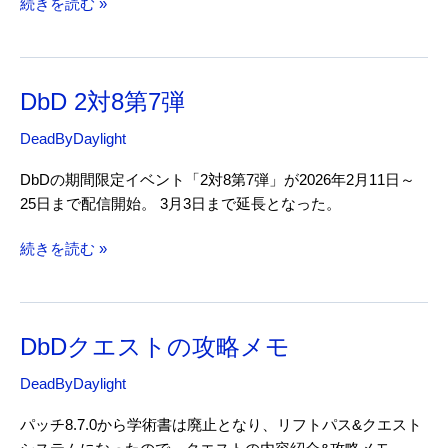
DbD
続きを読む »
要
知
っ
て
DbD 2対8第7弾
お
い
DeadByDaylight
た
方
DbDの期間限定イベント「2対8第7弾」が2026年2月11日～
が
25日まで配信開始。 3月3日まで延長となった。
良
い
DbD
続きを読む »
事
2
対
8
DbDクエストの攻略メモ
第
7
DeadByDaylight
弾
パッチ8.7.0から学術書は廃止となり、リフトパス&クエスト