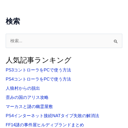
で
貰
え
検索
る
ア
検
イ
テ
索
ム
対
人気記事ランキング
象
PS3コントローラをPCで使う方法
:
PS4コントローラをPCで使う方法
人狼村からの脱出
歪みの国のアリス攻略
マーカスと謎の幽霊屋敷
PS4インターネット接続NATタイプ失敗の解消法
FF14謎の事件屋ヒルディブランドまとめ