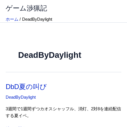
内
ゲーム渉猟記
容
を
ホーム
DeadByDaylight
ス
キ
ッ
プ
DeadByDaylight
DbD夏の叫び
DeadByDaylight
3週間で1週間ずつカオスシャッフル、消灯、2対8を連続配信
する夏イベ。