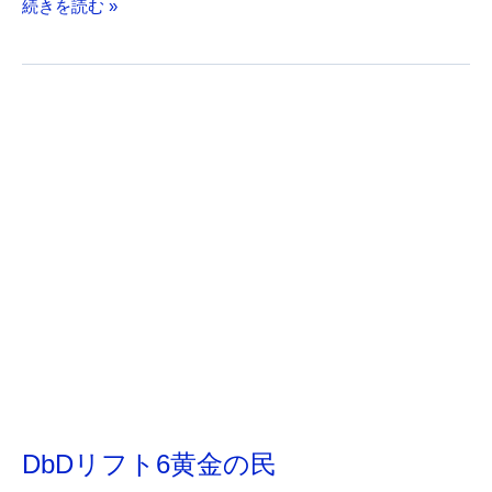
DbD
続きを読む »
夏
の
叫
び
DbDリフト6黄金の民