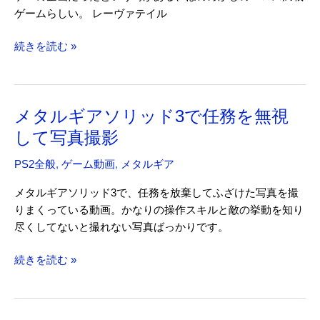
ク
ゲームらしい。 レーヴァテイル
ア
ラ
ア
続きを読む »
イ
ル
ア
ト
ン
ネ
ス
メタルギアソリッド3で任務を無視
リ
プ
コ
して写真撮影
レ
が
イ
PS2全般
,
ゲーム動画
,
メタルギア
欲
記
し
メタルギアソリッド3で、任務を放棄してふざけた写真を撮
1
い
りまくっている動画。かなりの操作スキルと敵の挙動を知り
日
尽くしてないと撮れない写真ばっかりです。
目
メ
続きを読む »
タ
ル
ギ