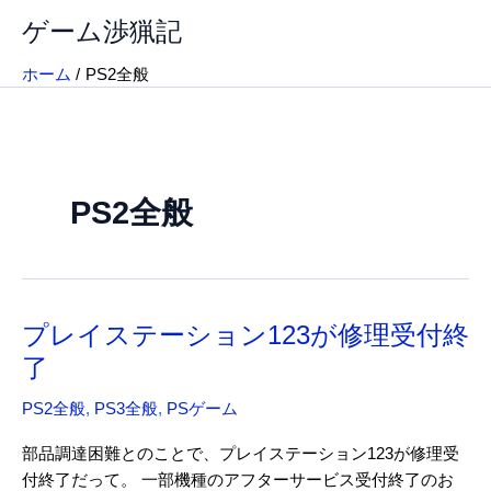
内
ゲーム渉猟記
容
を
ホーム
PS2全般
ス
キ
ッ
プ
PS2全般
プレイステーション123が修理受付終
了
PS2全般
,
PS3全般
,
PSゲーム
部品調達困難とのことで、プレイステーション123が修理受
付終了だって。 一部機種のアフターサービス受付終了のお