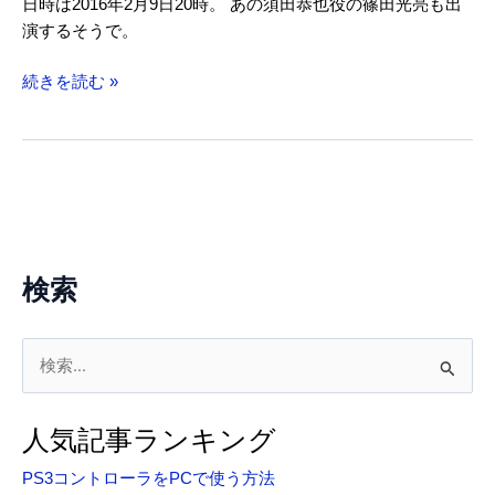
日時は2016年2月9日20時。 あの須田恭也役の篠田光亮も出
演するそうで。
SIREN2
続きを読む »
の
発
売
10
周
年
記
検索
念
特
別
検
ニ
索
コ
対
生
人気記事ランキング
象
PS3コントローラをPCで使う方法
: