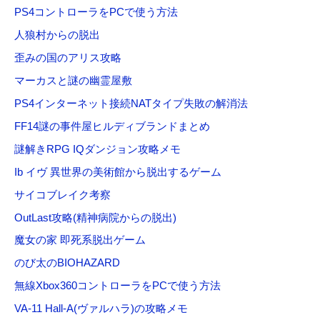
PS4コントローラをPCで使う方法
人狼村からの脱出
歪みの国のアリス攻略
マーカスと謎の幽霊屋敷
PS4インターネット接続NATタイプ失敗の解消法
FF14謎の事件屋ヒルディブランドまとめ
謎解きRPG IQダンジョン攻略メモ
Ib イヴ 異世界の美術館から脱出するゲーム
サイコブレイク考察
OutLast攻略(精神病院からの脱出)
魔女の家 即死系脱出ゲーム
のび太のBIOHAZARD
無線Xbox360コントローラをPCで使う方法
VA-11 Hall-A(ヴァルハラ)の攻略メモ