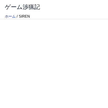
内
ゲーム渉猟記
容
を
ホーム
SIREN
ス
キ
ッ
プ