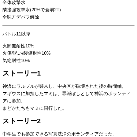
全体攻撃水
隣接強攻撃水(20%で衰弱2T)
全味方デバフ解除
バトル11以降
火闇無耐性10%
火傷/呪い/裂傷耐性10%
気絶耐性10%
ストーリー1
神浜にワルプルが襲来し、中央区が破壊された後の時間軸。
マギウスに加担したマミは、罪滅ぼしとして神浜のボランティ
アに参加。
まどかたちもマミに同行した。
ストーリー2
中学生でも参加できる写真洗浄のボランティアだった。