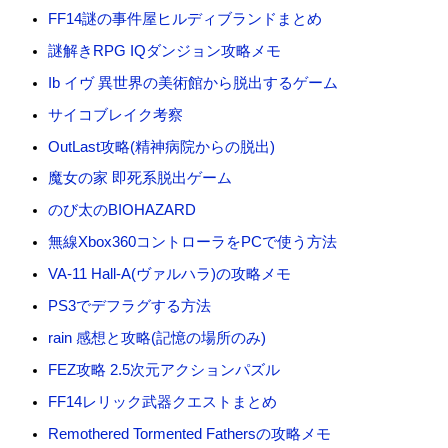
FF14謎の事件屋ヒルディブランドまとめ
謎解きRPG IQダンジョン攻略メモ
Ib イヴ 異世界の美術館から脱出するゲーム
サイコブレイク考察
OutLast攻略(精神病院からの脱出)
魔女の家 即死系脱出ゲーム
のび太のBIOHAZARD
無線Xbox360コントローラをPCで使う方法
VA-11 Hall-A(ヴァルハラ)の攻略メモ
PS3でデフラグする方法
rain 感想と攻略(記憶の場所のみ)
FEZ攻略 2.5次元アクションパズル
FF14レリック武器クエストまとめ
Remothered Tormented Fathersの攻略メモ