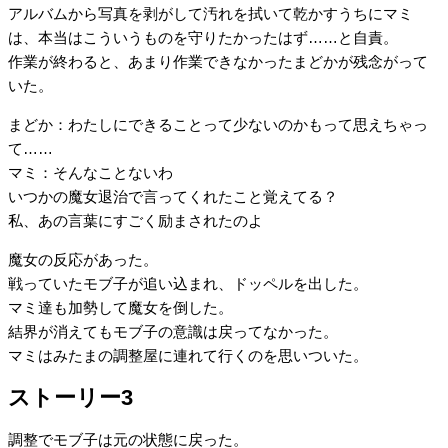
アルバムから写真を剥がして汚れを拭いて乾かすうちにマミ
は、本当はこういうものを守りたかったはず……と自責。
作業が終わると、あまり作業できなかったまどかが残念がって
いた。
まどか：わたしにできることって少ないのかもって思えちゃっ
て……
マミ：そんなことないわ
いつかの魔女退治で言ってくれたこと覚えてる？
私、あの言葉にすごく励まされたのよ
魔女の反応があった。
戦っていたモブ子が追い込まれ、ドッペルを出した。
マミ達も加勢して魔女を倒した。
結界が消えてもモブ子の意識は戻ってなかった。
マミはみたまの調整屋に連れて行くのを思いついた。
ストーリー3
調整でモブ子は元の状態に戻った。