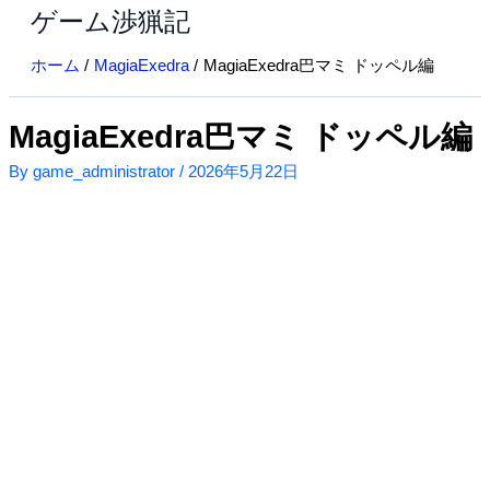
ゲーム渉猟記
内
容
ホーム
MagiaExedra
MagiaExedra巴マミ ドッペル編
を
ス
キ
MagiaExedra巴マミ ドッペル編
ッ
By
game_administrator
/
2026年5月22日
プ