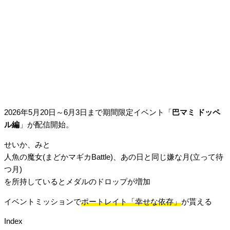
2026年5月20日～6月3日まで期間限定イベント「
巴マミ ドッペ
ル編
」が配信開始。
せいか、みと
人魚の魔女(まどかマギカBattle)、あの日と同じ嫌な月(立って待
つ月)
を所持しているとメダルのドロップが増加
イベントミッションで
ポートレイト「幸せな依存」
が貰える
Index