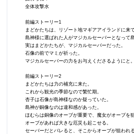
全体攻撃水
前編ストーリー1
まどかたちは、リゾート地マギアアイランドに来
島神様に選ばれた人がマジカルセーバーとなって
実はまどかたちが、マジカルセーバーだった。
石像の前でマミが祈った。
マジカルセーバーの力をお与えくださるようにと
前編ストーリー2
まどかたちは力の補充に来た。
これから観光の季節なので繁忙期。
杏子は石像が島神様なのか疑っていた。
島神が銅像なのは違和感があった。
ほむらは銅像のオーブが重要で、魔女がオーブを
オーブがあれば大きな厄災も起こせる。
セーバーだとバレると、そこからオーブが狙われ