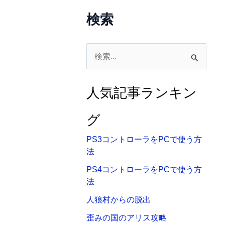
検索
検
索
対
人気記事ランキン
象
:
グ
PS3コントローラをPCで使う方
法
PS4コントローラをPCで使う方
法
人狼村からの脱出
歪みの国のアリス攻略