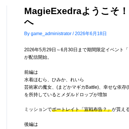
MagieExedraよう
へ
By
game_administrator
/
2026年6月18日
2026年5月29日～6月30日まで期間限定イベン
が配信開始。
前編は
水着ほむら、ひみか、れいら
芸術家の魔女、(まどかマギカBattle)、幸せな依存
を所持しているとメダルドロップが増加
ミッションで
ポートレイト「宣戦布告？」
が貰え
後編は