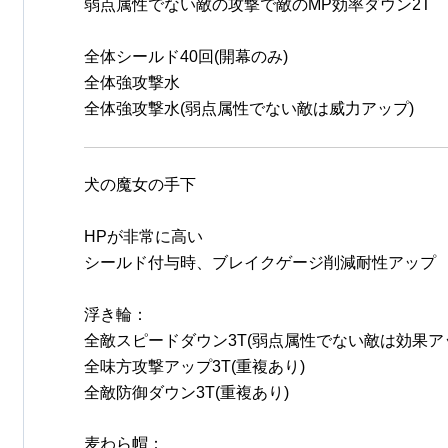
弱点属性でない敵の攻撃で敵のMP効率ダウン2T
全体シールド40回(開幕のみ)
全体強攻撃水
全体強攻撃水(弱点属性でない敵は威力アップ)
犬の魔女の手下
HPが非常に高い
シールド付与時、ブレイクゲージ削減耐性アップ
浮き輪：
全敵スピードダウン3T(弱点属性でない敵は効果ア
全味方攻撃アップ3T(重複あり)
全敵防御ダウン3T(重複あり)
麦わら帽：