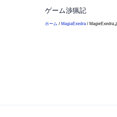
内
ゲーム渉猟記
容
を
ス
ホーム
MagiaExedra
MagieExe
キ
ッ
プ