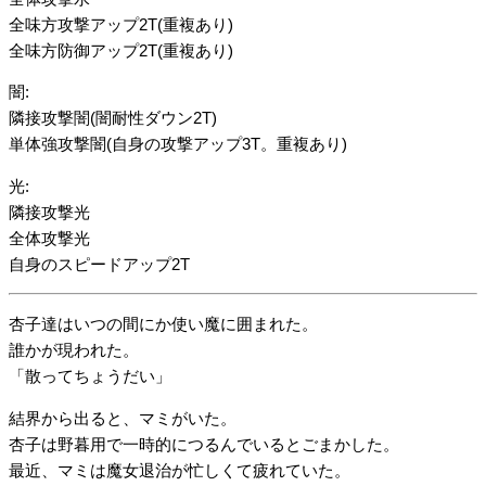
全味方攻撃アップ2T(重複あり)
全味方防御アップ2T(重複あり)
闇:
隣接攻撃闇(闇耐性ダウン2T)
単体強攻撃闇(自身の攻撃アップ3T。重複あり)
光:
隣接攻撃光
全体攻撃光
自身のスピードアップ2T
杏子達はいつの間にか使い魔に囲まれた。
誰かが現われた。
「散ってちょうだい」
結界から出ると、マミがいた。
杏子は野暮用で一時的につるんでいるとごまかした。
最近、マミは魔女退治が忙しくて疲れていた。