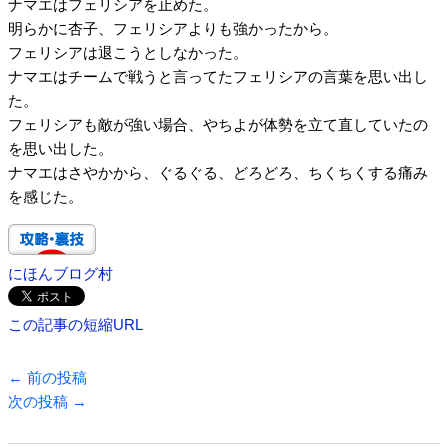
ナマエはフェリシアを止めた。
明らかに杏子、フェリシアよりも強かったから。
フェリシアは退こうとしなかった。
ナマエはチームで戦うと言ってたフェリシアの言葉を思い出し
た。
フェリシアも敵が強い場合、やちよが体勢を立て直していたの
を思い出した。
ナマエはさやかから、ぐるぐる、どろどろ、ちくちくする痛み
を感じた。
にほんブログ村
この記事の短縮URL
←
前の投稿
次の投稿
→