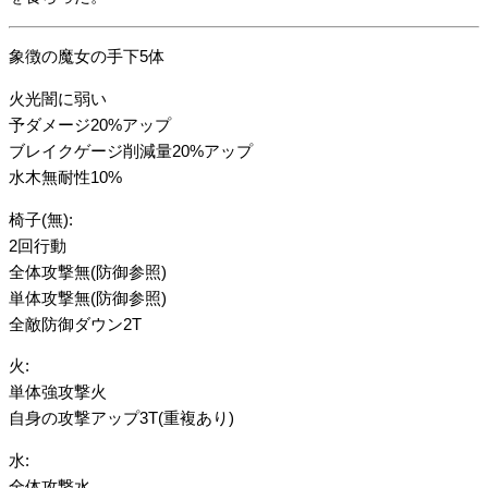
象徴の魔女の手下5体
火光闇に弱い
予ダメージ20%アップ
ブレイクゲージ削減量20%アップ
水木無耐性10%
椅子(無):
2回行動
全体攻撃無(防御参照)
単体攻撃無(防御参照)
全敵防御ダウン2T
火:
単体強攻撃火
自身の攻撃アップ3T(重複あり)
水:
全体攻撃水