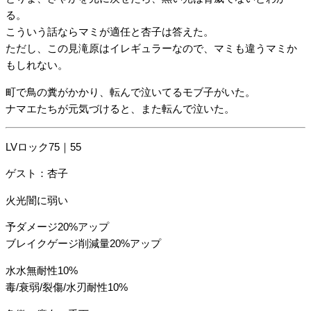
る。
こういう話ならマミが適任と杏子は答えた。
ただし、この見滝原はイレギュラーなので、マミも違うマミか
もしれない。
町で鳥の糞がかかり、転んで泣いてるモブ子がいた。
ナマエたちが元気づけると、また転んで泣いた。
LVロック75｜55
ゲスト：杏子
火光闇に弱い
予ダメージ20%アップ
ブレイクゲージ削減量20%アップ
水水無耐性10%
毒/衰弱/裂傷/水刃耐性10%