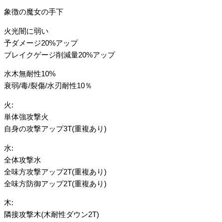
象徴の魔女の手下
火光闇に弱い
予ダメージ20%アップ
ブレイクゲージ削減量20%アップ
水木無耐性10%
衰弱/毒/裂傷/水刃耐性10％
火:
単体強攻撃火
自身の攻撃アップ3T(重複あり)
水:
全体攻撃水
全味方攻撃アップ2T(重複あり)
全味方防御アップ2T(重複あり)
木:
隣接攻撃木(木耐性ダウン2T)