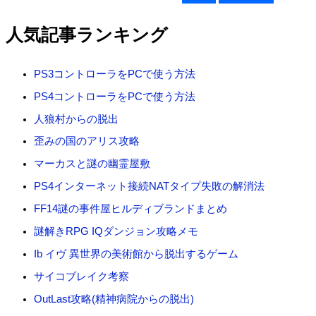
索
対
人気記事ランキング
象
:
PS3コントローラをPCで使う方法
PS4コントローラをPCで使う方法
人狼村からの脱出
歪みの国のアリス攻略
マーカスと謎の幽霊屋敷
PS4インターネット接続NATタイプ失敗の解消法
FF14謎の事件屋ヒルディブランドまとめ
謎解きRPG IQダンジョン攻略メモ
Ib イヴ 異世界の美術館から脱出するゲーム
サイコブレイク考察
OutLast攻略(精神病院からの脱出)