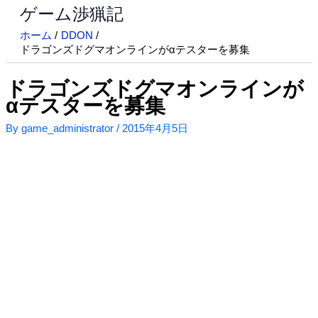
ゲーム渉猟記
内
容
ホーム
DDON
を
ドラゴンズドグマオンラインがαテスターを募集
ス
キ
ドラゴンズドグマオンラインが
ッ
αテスターを募集
プ
By
game_administrator
/
2015年4月5日