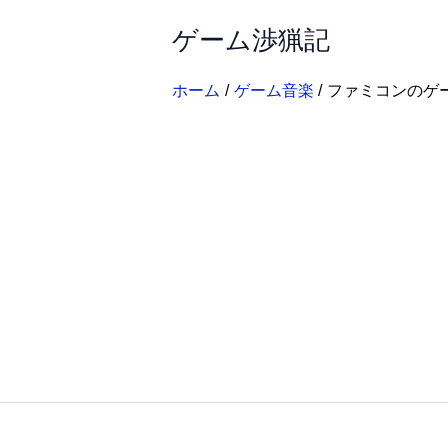
内
ゲーム渉猟記
容
を
ス
ホーム
ゲーム音楽
ファミコンのゲ
キ
ッ
プ