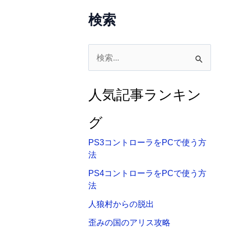
検索
検
索
対
人気記事ランキン
象
:
グ
PS3コントローラをPCで使う方
法
PS4コントローラをPCで使う方
法
人狼村からの脱出
歪みの国のアリス攻略