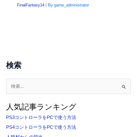
FinalFantasy14
/ By
game_administrator
検索
検
索
対
人気記事ランキング
象
PS3コントローラをPCで使う方法
:
PS4コントローラをPCで使う方法
人狼村からの脱出