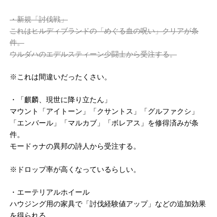
・新規「討伐戦」
これはヒルディブランドの「めぐる血の呪い」クリアが条
件。
ウルダハのエデルスティーン少闘士から受注する。
※これは間違いだったくさい。
・「麒麟、現世に降り立たん」
マウント「アイトーン」「クサントス」「グルファクシ」
「エンバール」「マルカブ」「ボレアス」を修得済みが条
件。
モードゥナの異邦の詩人から受注する。
※ドロップ率が高くなっているらしい。
・エーテリアルホイール
ハウジング用の家具で「討伐経験値アップ」などの追加効果
を得られる