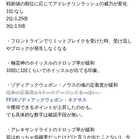
戦術値の順位に応じてアドレナリンラッシュの威力が変化
1位:なし
2位:1.25倍
3位:1.5倍
・フロントラインでリミットブレイクを受けた時、受け流し
やブロックが発生しなくなる
・極蛮神のホイッスルのドロップ率が緩和
10回に1回くらいでホイッスルが出てる印象。
・ゾディアックウェポン・ノウスの魂の定着度が緩和
従来の定着度が1ランクアップしてるっぽい。
FF14ゾディアックウェポン・ネクサス
※獲得できるポイントが上昇したのかも。
でも具体的な数字は確認手段が無い。
・アレキサンドライトのドロップ率が緩和
前はめっちゃ低確率だったけど(と言うか出たことない)、今