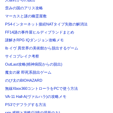
歪みの国のアリス攻略
マーカスと謎の幽霊屋敷
PS4インターネット接続NATタイプ失敗の解消法
FF14謎の事件屋ヒルディブランドまとめ
謎解きRPG IQダンジョン攻略メモ
Ib イヴ 異世界の美術館から脱出するゲーム
サイコブレイク考察
OutLast攻略(精神病院からの脱出)
魔女の家 即死系脱出ゲーム
のび太のBIOHAZARD
無線Xbox360コントローラをPCで使う方法
VA-11 Hall-A(ヴァルハラ)の攻略メモ
PS3でデフラグする方法
rain 感想と攻略(記憶の場所のみ)