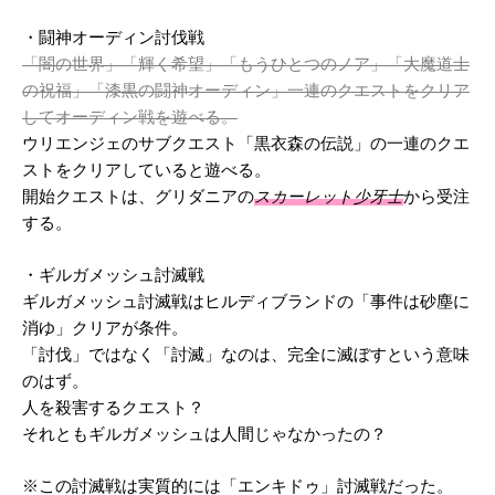
・闘神オーディン討伐戦
「闇の世界」「輝く希望」「もうひとつのノア」「大魔道士
の祝福」「漆黒の闘神オーディン」一連のクエストをクリア
してオーディン戦を遊べる。
ウリエンジェのサブクエスト「黒衣森の伝説」の一連のクエ
ストをクリアしていると遊べる。
開始クエストは、グリダニアの
スカーレット少牙士
から受注
する。
・ギルガメッシュ討滅戦
ギルガメッシュ討滅戦はヒルディブランドの「事件は砂塵に
消ゆ」クリアが条件。
「討伐」ではなく「討滅」なのは、完全に滅ぼすという意味
のはず。
人を殺害するクエスト？
それともギルガメッシュは人間じゃなかったの？
※この討滅戦は実質的には「エンキドゥ」討滅戦だった。