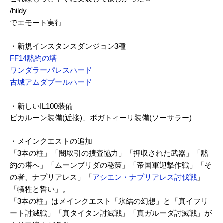
/hildy
でエモート実行
・新規インスタンスダンジョン3種
FF14黙約の塔
ワンダラーパレスハード
古城アムダプールハード
・新しいIL100装備
ピカルーン装備(近接)、ボガトィーリ装備(ソーサラー)
・メインクエストの追加
「3本の柱」「闇取引の捜査協力」「押収された武器」「黙
約の塔へ」「ムーンブリダの秘策」「帝国軍迎撃作戦」「そ
の者、ナプリアレス」「
アシエン・ナプリアレス討伐戦
」
「犠牲と誓い」。
「3本の柱」はメインクエスト「氷結の幻想」と「真イフリ
ート討滅戦」「真タイタン討滅戦」「真ガルーダ討滅戦」が