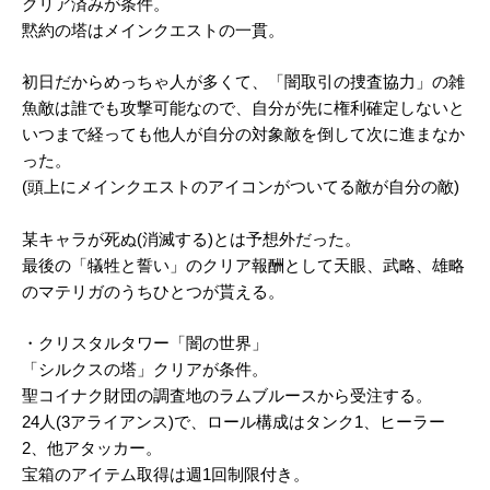
クリア済みが条件。
黙約の塔はメインクエストの一貫。
初日だからめっちゃ人が多くて、「闇取引の捜査協力」の雑
魚敵は誰でも攻撃可能なので、自分が先に権利確定しないと
いつまで経っても他人が自分の対象敵を倒して次に進まなか
った。
(頭上にメインクエストのアイコンがついてる敵が自分の敵)
某キャラが死ぬ(消滅する)とは予想外だった。
最後の「犠牲と誓い」のクリア報酬として天眼、武略、雄略
のマテリガのうちひとつが貰える。
・クリスタルタワー「闇の世界」
「シルクスの塔」クリアが条件。
聖コイナク財団の調査地のラムブルースから受注する。
24人(3アライアンス)で、ロール構成はタンク1、ヒーラー
2、他アタッカー。
宝箱のアイテム取得は週1回制限付き。