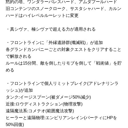
黙約の塔、ワンダラーパレスハード、アムダプールハード
旧コンテンツのスノークローク、サスタシャハード、カルン
ハードはハイレベルルーレットに変更
・真シヴァ、極シヴァで超える力が適用される
・フロントラインに「外縁遺跡群(殲滅戦)」が追加
各グランドカンパニーごとの対象クエストをクリアすること
で解放される
ルールは15分間、敵を倒したりモブを倒して「戦術値」を貯
める
・フロントラインで個人リミットブレイク(アドレナリンラ
ッシュ)が追加
タンク:イージスプーン(被ダメージ50%減少)
近接:ロウディストラクション(物理攻撃)
遠隔魔法系:コメテオ(範囲魔法攻撃)
ヒーラーと遠隔物理:エンピリアンレイン(パーティにHPを
50%回復)