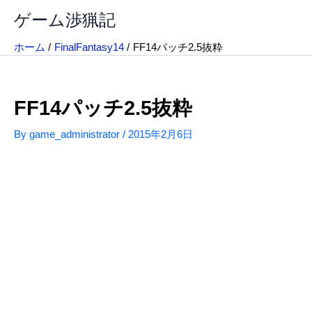
内
ゲーム渉猟記
容
を
ホーム
FinalFantasy14
FF14パッチ2.5抜粋
ス
キ
ッ
FF14パッチ2.5抜粋
プ
By
game_administrator
/
2015年2月6日