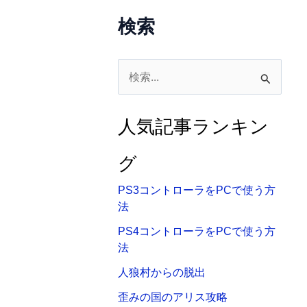
検索
検
索
対
人気記事ランキン
象
:
グ
PS3コントローラをPCで使う方
法
PS4コントローラをPCで使う方
法
人狼村からの脱出
歪みの国のアリス攻略