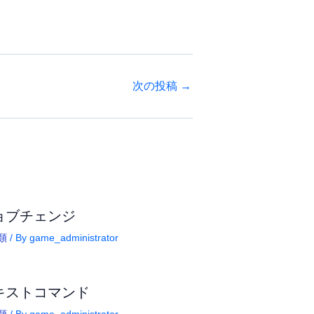
次の投稿
→
ョブチェンジ
類
/ By
game_administrator
キストコマンド
類
/ By
game_administrator