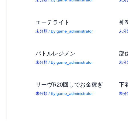
エーテライト
神
未分類
/ By
game_administrator
未分
バトルレジメン
部
未分類
/ By
game_administrator
未分
リーヴR20回しでお金稼ぎ
下
未分類
/ By
game_administrator
未分