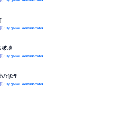
符
類
/ By
game_administrator
位破壊
類
/ By
game_administrator
着の修理
類
/ By
game_administrator