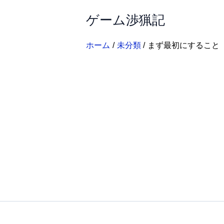
内
ゲーム渉猟記
容
を
ス
ホーム
未分類
まず最初にすること
キ
ッ
プ