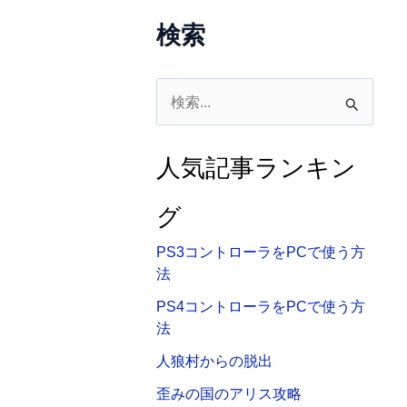
検索
検
索
対
人気記事ランキン
象
:
グ
PS3コントローラをPCで使う方
法
PS4コントローラをPCで使う方
法
人狼村からの脱出
歪みの国のアリス攻略