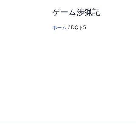
内
ゲーム渉猟記
容
を
ス
ホーム
DQト5
キ
ッ
プ