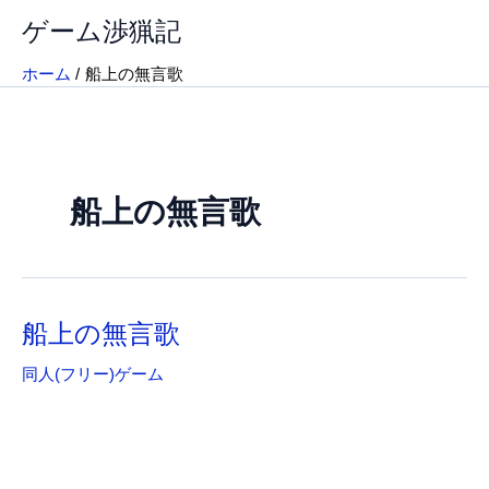
内
ゲーム渉猟記
容
を
ホーム
船上の無言歌
ス
キ
ッ
プ
船上の無言歌
船上の無言歌
同人(フリー)ゲーム