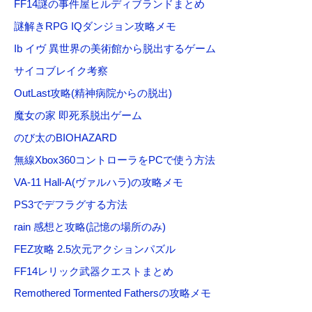
FF14謎の事件屋ヒルディブランドまとめ
謎解きRPG IQダンジョン攻略メモ
Ib イヴ 異世界の美術館から脱出するゲーム
サイコブレイク考察
OutLast攻略(精神病院からの脱出)
魔女の家 即死系脱出ゲーム
のび太のBIOHAZARD
無線Xbox360コントローラをPCで使う方法
VA-11 Hall-A(ヴァルハラ)の攻略メモ
PS3でデフラグする方法
rain 感想と攻略(記憶の場所のみ)
FEZ攻略 2.5次元アクションパズル
FF14レリック武器クエストまとめ
Remothered Tormented Fathersの攻略メモ