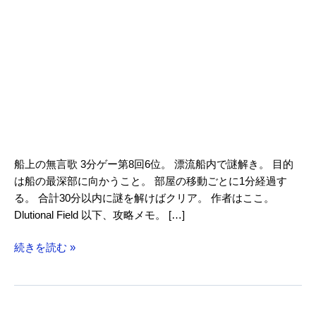
船上の無言歌 3分ゲー第8回6位。 漂流船内で謎解き。 目的
は船の最深部に向かうこと。 部屋の移動ごとに1分経過す
る。 合計30分以内に謎を解けばクリア。 作者はここ。
Dlutional Field 以下、攻略メモ。 […]
船
続きを読む »
上
の
無
言