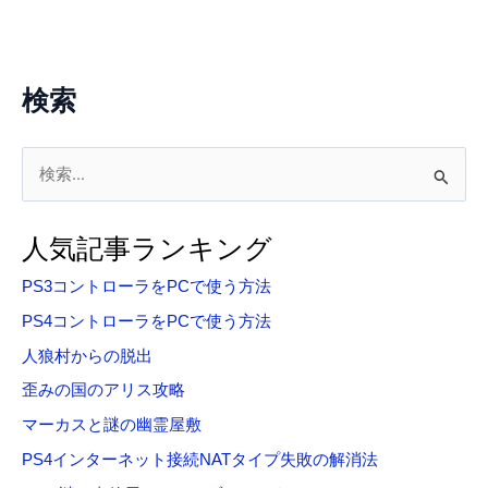
歌
検索
検
索
対
人気記事ランキング
象
PS3コントローラをPCで使う方法
:
PS4コントローラをPCで使う方法
人狼村からの脱出
歪みの国のアリス攻略
マーカスと謎の幽霊屋敷
PS4インターネット接続NATタイプ失敗の解消法