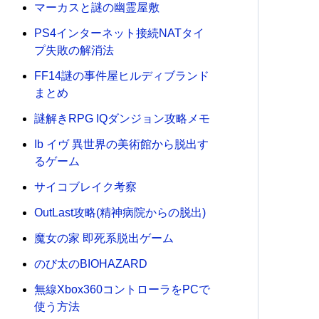
マーカスと謎の幽霊屋敷
女
PS4インターネット接続NATタイ
ゲ
プ失敗の解消法
ー
ム
FF14謎の事件屋ヒルディブランド
「Re
まとめ
Angel」
謎解きRPG IQダンジョン攻略メモ
Ib イヴ 異世界の美術館から脱出す
るゲーム
サイコブレイク考察
OutLast攻略(精神病院からの脱出)
魔女の家 即死系脱出ゲーム
のび太のBIOHAZARD
無線Xbox360コントローラをPCで
使う方法