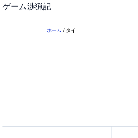
ゲーム渉猟記
内
容
を
ス
ホーム
タイ
キ
ッ
プ