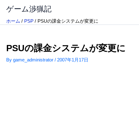
内
ゲーム渉猟記
容
を
ホーム
PSP
PSUの課金システムが変更に
ス
キ
ッ
PSUの課金システムが変更に
プ
By
game_administrator
/
2007年1月17日