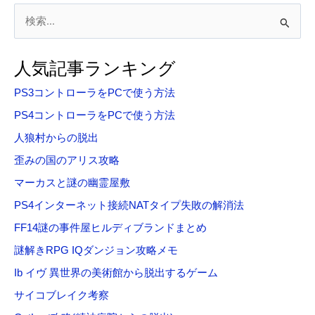
検
索
対
人気記事ランキング
象
PS3コントローラをPCで使う方法
:
PS4コントローラをPCで使う方法
人狼村からの脱出
歪みの国のアリス攻略
マーカスと謎の幽霊屋敷
PS4インターネット接続NATタイプ失敗の解消法
FF14謎の事件屋ヒルディブランドまとめ
謎解きRPG IQダンジョン攻略メモ
Ib イヴ 異世界の美術館から脱出するゲーム
サイコブレイク考察