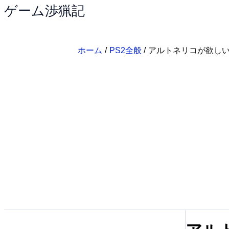
ゲーム渉猟記
内
容
を
ス
ホーム
PS2全般
アルトネリコが欲し
キ
ッ
プ