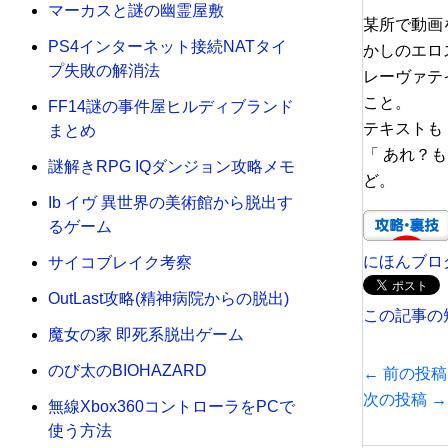
マーカスと謎の幽霊屋敷
某所で動画
PS4インターネット接続NATタイ
かしのエロ
プ失敗の解消法
レーヴァテ
こと。
FF14謎の事件屋ヒルディブランド
テキストも
まとめ
「 あれ？
謎解きRPG IQダンジョン攻略メモ
ど。
Ib イヴ 異世界の美術館から脱出す
るゲーム
にほんブロ
サイコブレイク考察
OutLast攻略(精神病院からの脱出)
この記事の
魔女の家 即死系脱出ゲーム
のび太のBIOHAZARD
←
前の投稿
次の投稿
→
無線Xbox360コントローラをPCで
使う方法