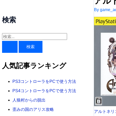
アル
By
game_ad
検索
検
索
対
象
人気記事ランキング
:
PS3コントローラをPCで使う方法
PS4コントローラをPCで使う方法
人狼村からの脱出
歪みの国のアリス攻略
アルトネリコ 