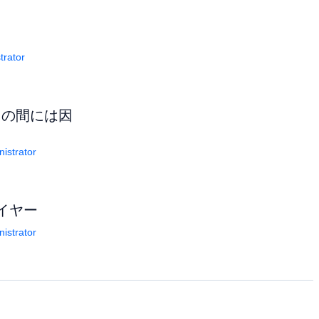
rator
との間には因
istrator
イヤー
istrator