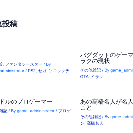
連投稿
バグダットのゲー
ラクの現状
般
,
ファンタシースター
/ By
その他雑記
/ By
game_admin
dministrator
/
PS2
,
セガ
,
ソニックチ
GTA
,
イラク
万ドルのプロゲーマー
あの高橋名人が名
こと
雑記
/ By
game_administrator
/
プロゲ
その他雑記
/ By
game_admin
ン
,
高橋名人