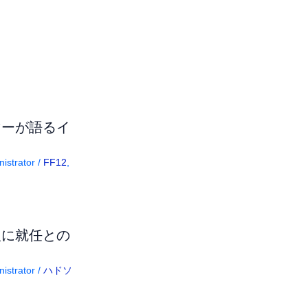
マーが語るイ
istrator
/
FF12
,
人に就任との
istrator
/
ハドソ