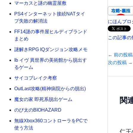
マーカスと謎の幽霊屋敷
PS4インターネット接続NATタイ
プ失敗の解消法
にほんブロ
FF14謎の事件屋ヒルディブランド
この記事の
まとめ
謎解きRPG IQダンジョン攻略メモ
←
前の投稿
Ib イヴ 異世界の美術館から脱出す
次の投稿
→
るゲーム
サイコブレイク考察
OutLast攻略(精神病院からの脱出)
関
魔女の家 即死系脱出ゲーム
のび太のBIOHAZARD
無線Xbox360コントローラをPCで
使う方法
仁王