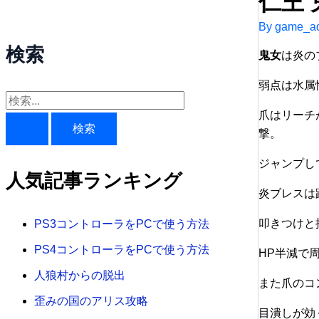
仁王
By
game_ad
検索
鬼女
は炎の
弱点は水属
検
爪はリーチ
索
撃。
対
ジャンプし
象
人気記事ランキング
:
炎ブレスは
叩きつけと
PS3コントローラをPCで使う方法
PS4コントローラをPCで使う方法
HP半減で
人狼村からの脱出
また爪のコ
歪みの国のアリス攻略
目潰しが効