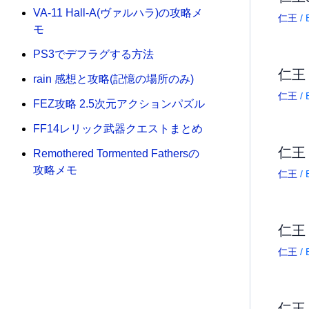
VA-11 Hall-A(ヴァルハラ)の攻略メ
仁王
/ 
モ
PS3でデフラグする方法
仁王
rain 感想と攻略(記憶の場所のみ)
仁王
/ 
FEZ攻略 2.5次元アクションパズル
FF14レリック武器クエストまとめ
仁王
Remothered Tormented Fathersの
攻略メモ
仁王
/ 
仁王
仁王
/ 
仁王