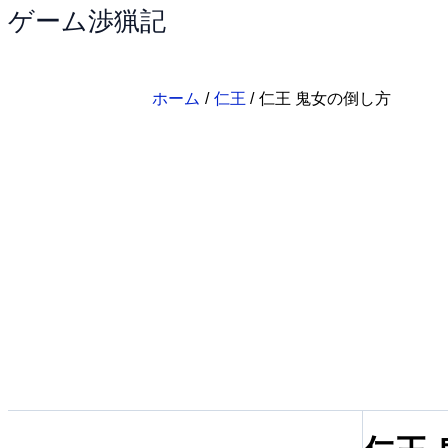
ゲーム渉猟記
内
容
を
ス
ホーム
仁王
仁王 鬼女の倒し方
キ
ッ
プ