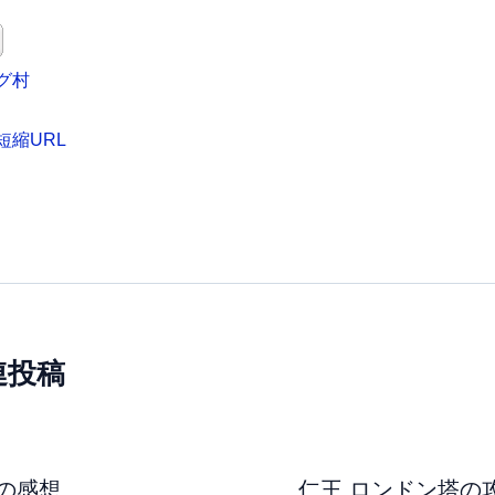
グ村
短縮URL
連投稿
の感想
仁王 ロンドン塔の