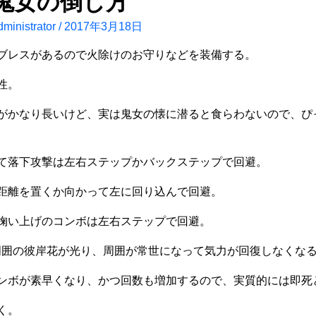
 鬼女の倒し方
ministrator
/
2017年3月18日
ブレスがあるので火除けのお守りなどを装備する。
性。
がかなり長いけど、実は鬼女の懐に潜ると食らわないので、ぴ
て落下攻撃は左右ステップかバックステップで回避。
距離を置くか向かって左に回り込んで回避。
掬い上げのコンボは左右ステップで回避。
周囲の彼岸花が光り、周囲が常世になって気力が回復しなくな
ンボが素早くなり、かつ回数も増加するので、実質的には即死
く。