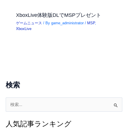
XboxLive体験版DLでMSPプレゼント
ゲームニュース
/ By
game_administrator
/
MSP
,
XboxLive
検索
検
索
対
人気記事ランキング
象