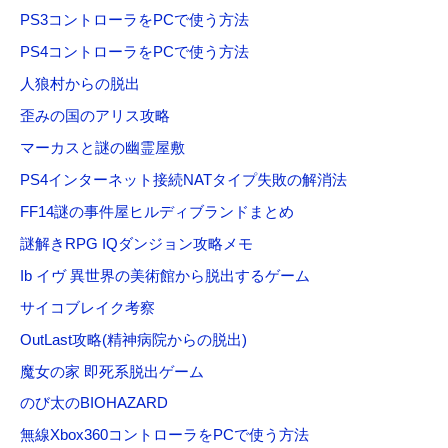
PS3コントローラをPCで使う方法
:
PS4コントローラをPCで使う方法
人狼村からの脱出
歪みの国のアリス攻略
マーカスと謎の幽霊屋敷
PS4インターネット接続NATタイプ失敗の解消法
FF14謎の事件屋ヒルディブランドまとめ
謎解きRPG IQダンジョン攻略メモ
Ib イヴ 異世界の美術館から脱出するゲーム
サイコブレイク考察
OutLast攻略(精神病院からの脱出)
魔女の家 即死系脱出ゲーム
のび太のBIOHAZARD
無線Xbox360コントローラをPCで使う方法