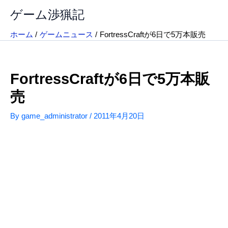
内
ゲーム渉猟記
容
を
ホーム
ゲームニュース
FortressCraftが6日で5万本販売
ス
キ
ッ
FortressCraftが6日で5万本販
プ
売
By
game_administrator
/
2011年4月20日