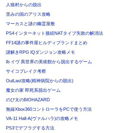
人狼村からの脱出
歪みの国のアリス攻略
マーカスと謎の幽霊屋敷
PS4インターネット接続NATタイプ失敗の解消法
FF14謎の事件屋ヒルディブランドまとめ
謎解きRPG IQダンジョン攻略メモ
Ib イヴ 異世界の美術館から脱出するゲーム
サイコブレイク考察
OutLast攻略(精神病院からの脱出)
魔女の家 即死系脱出ゲーム
のび太のBIOHAZARD
無線Xbox360コントローラをPCで使う方法
VA-11 Hall-A(ヴァルハラ)の攻略メモ
PS3でデフラグする方法