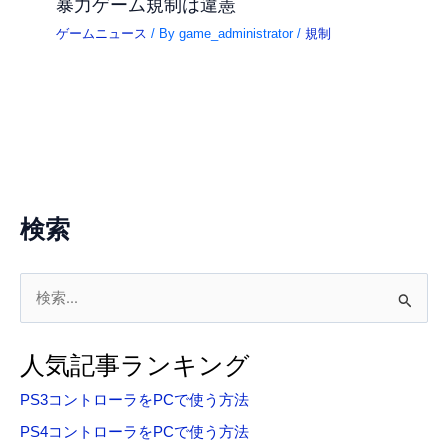
暴力ゲーム規制は違憲
ゲームニュース
/ By
game_administrator
/
規制
検索
検
索
対
人気記事ランキング
象
PS3コントローラをPCで使う方法
:
PS4コントローラをPCで使う方法