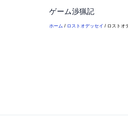
内
ゲーム渉猟記
容
を
ス
ホーム
ロストオデッセイ
ロストオ
キ
ッ
プ