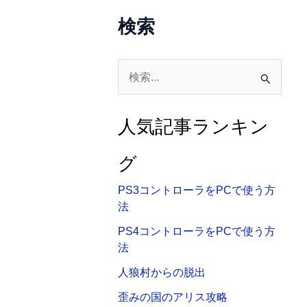
検索
検
索
対
人気記事ランキン
象
:
グ
PS3コントローラをPCで使う方
法
PS4コントローラをPCで使う方
法
人狼村からの脱出
歪みの国のアリス攻略