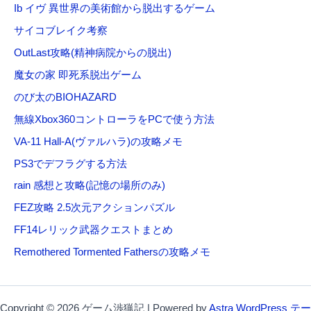
Ib イヴ 異世界の美術館から脱出するゲーム
サイコブレイク考察
OutLast攻略(精神病院からの脱出)
魔女の家 即死系脱出ゲーム
のび太のBIOHAZARD
無線Xbox360コントローラをPCで使う方法
VA-11 Hall-A(ヴァルハラ)の攻略メモ
PS3でデフラグする方法
rain 感想と攻略(記憶の場所のみ)
FEZ攻略 2.5次元アクションパズル
FF14レリック武器クエストまとめ
Remothered Tormented Fathersの攻略メモ
Copyright © 2026 ゲーム渉猟記 | Powered by
Astra WordPress テー