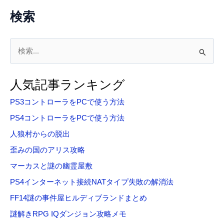
検索
検
索
対
人気記事ランキング
象
PS3コントローラをPCで使う方法
:
PS4コントローラをPCで使う方法
人狼村からの脱出
歪みの国のアリス攻略
マーカスと謎の幽霊屋敷
PS4インターネット接続NATタイプ失敗の解消法
FF14謎の事件屋ヒルディブランドまとめ
謎解きRPG IQダンジョン攻略メモ