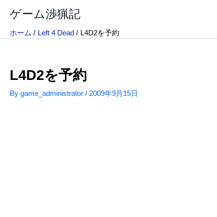
内
ゲーム渉猟記
容
を
ホーム
Left 4 Dead
L4D2を予約
ス
キ
ッ
L4D2を予約
プ
By
game_administrator
/
2009年9月15日