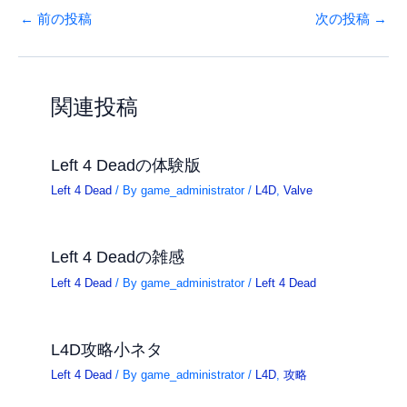
←
前の投稿
次の投稿
→
関連投稿
Left 4 Deadの体験版
Left 4 Dead
/ By
game_administrator
/
L4D
,
Valve
Left 4 Deadの雑感
Left 4 Dead
/ By
game_administrator
/
Left 4 Dead
L4D攻略小ネタ
Left 4 Dead
/ By
game_administrator
/
L4D
,
攻略