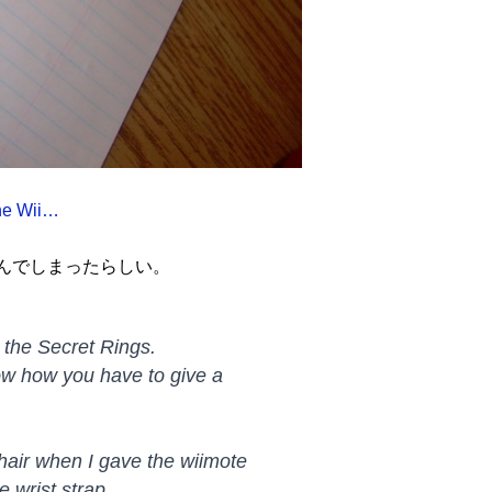
the Wii…
込んでしまったらしい。
 the Secret Rings.
now how you have to give a
air when I gave the wiimote
e wrist strap.