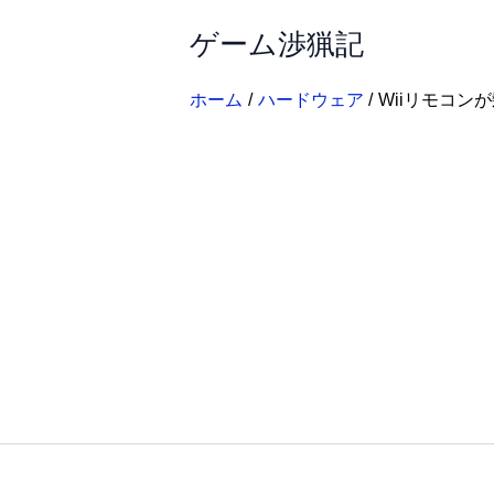
内
ゲーム渉猟記
容
を
ス
ホーム
ハードウェア
Wiiリモコン
キ
ッ
プ