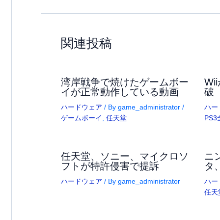
関連投稿
湾岸戦争で焼けたゲームボー
W
イが正常動作している動画
破
ハードウェア
/ By
game_administrator
/
ハー
ゲームボーイ
,
任天堂
PS
任天堂、ソニー、マイクロソ
ニ
フトが特許侵害で提訴
タ
ハードウェア
/ By
game_administrator
ハー
任天