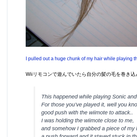
I pulled out a huge chunk of my hair while playing 
Wiiリモコンで遊んでいたら自分の髪の毛を巻き
This happened while playing Sonic and
For those you’ve played it, well you k
good push with the wiimote to attack..
I was holding the wiimote close to me,
and somehow I grabbed a piece of my h
a push forward and it stayed stuck in th