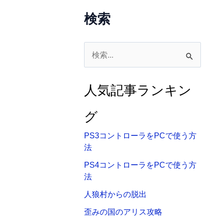
検索
検
索
対
人気記事ランキン
象
:
グ
PS3コントローラをPCで使う方
法
PS4コントローラをPCで使う方
法
人狼村からの脱出
歪みの国のアリス攻略