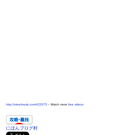
http://view.break.com/422075
– Watch more
free videos
にほんブログ村