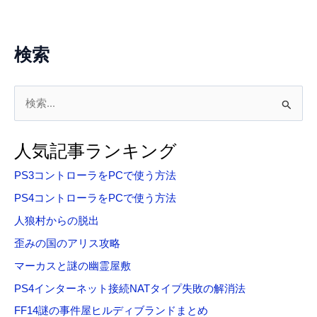
検索
検
索
対
人気記事ランキング
象
PS3コントローラをPCで使う方法
:
PS4コントローラをPCで使う方法
人狼村からの脱出
歪みの国のアリス攻略
マーカスと謎の幽霊屋敷
PS4インターネット接続NATタイプ失敗の解消法
FF14謎の事件屋ヒルディブランドまとめ