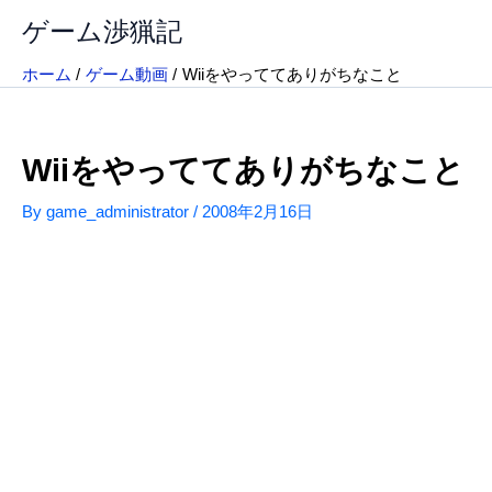
内
ゲーム渉猟記
容
を
ホーム
ゲーム動画
Wiiをやっててありがちなこと
ス
キ
ッ
Wiiをやっててありがちなこと
プ
By
game_administrator
/
2008年2月16日