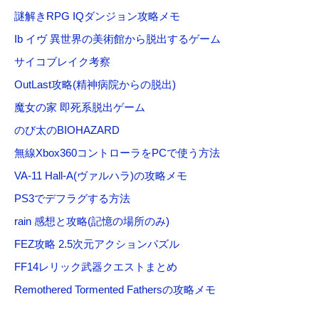
謎解きRPG IQダンジョン攻略メモ
Ib イヴ 異世界の美術館から脱出するゲーム
サイコブレイク考察
OutLast攻略(精神病院からの脱出)
魔女の家 即死系脱出ゲーム
のび太のBIOHAZARD
無線Xbox360コントローラをPCで使う方法
VA-11 Hall-A(ヴァルハラ)の攻略メモ
PS3でデフラグする方法
rain 感想と攻略(記憶の場所のみ)
FEZ攻略 2.5次元アクションパズル
FF14レリック武器クエストまとめ
Remothered Tormented Fathersの攻略メモ