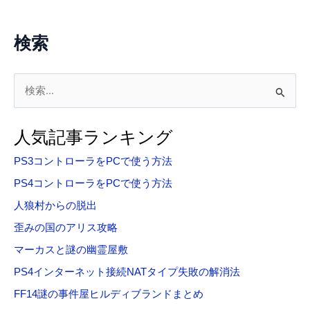
検索
検
索
対
人気記事ランキング
象
PS3コントローラをPCで使う方法
:
PS4コントローラをPCで使う方法
人狼村からの脱出
歪みの国のアリス攻略
マーカスと謎の幽霊屋敷
PS4インターネット接続NATタイプ失敗の解消法
FF14謎の事件屋ヒルディブランドまとめ