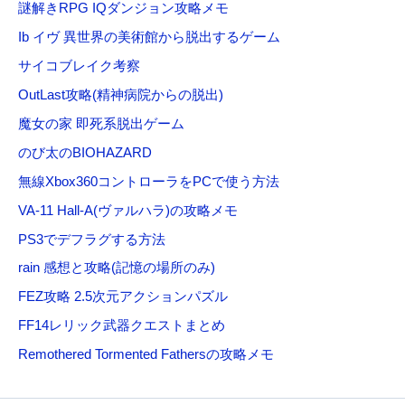
謎解きRPG IQダンジョン攻略メモ
Ib イヴ 異世界の美術館から脱出するゲーム
サイコブレイク考察
OutLast攻略(精神病院からの脱出)
魔女の家 即死系脱出ゲーム
のび太のBIOHAZARD
無線Xbox360コントローラをPCで使う方法
VA-11 Hall-A(ヴァルハラ)の攻略メモ
PS3でデフラグする方法
rain 感想と攻略(記憶の場所のみ)
FEZ攻略 2.5次元アクションパズル
FF14レリック武器クエストまとめ
Remothered Tormented Fathersの攻略メモ