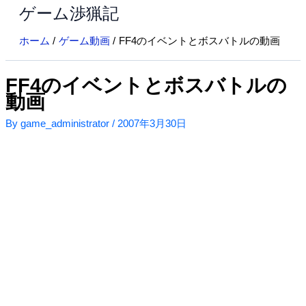
ゲーム渉猟記
内
容
ホーム
ゲーム動画
FF4のイベントとボスバトルの動画
を
ス
キ
FF4のイベントとボスバトルの
ッ
動画
プ
By
game_administrator
/
2007年3月30日