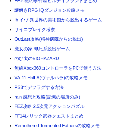
FF14謎の事件屋ヒルディブランドまとめ
謎解きRPG IQダンジョン攻略メモ
Ib イヴ 異世界の美術館から脱出するゲーム
サイコブレイク考察
OutLast攻略(精神病院からの脱出)
魔女の家 即死系脱出ゲーム
のび太のBIOHAZARD
無線Xbox360コントローラをPCで使う方法
VA-11 Hall-A(ヴァルハラ)の攻略メモ
PS3でデフラグする方法
rain 感想と攻略(記憶の場所のみ)
FEZ攻略 2.5次元アクションパズル
FF14レリック武器クエストまとめ
Remothered Tormented Fathersの攻略メモ