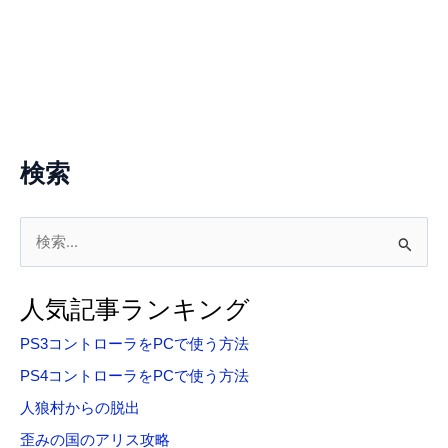
検索
検
索
対
人気記事ランキング
象
PS3コントローラをPCで使う方法
:
PS4コントローラをPCで使う方法
人狼村からの脱出
歪みの国のアリス攻略