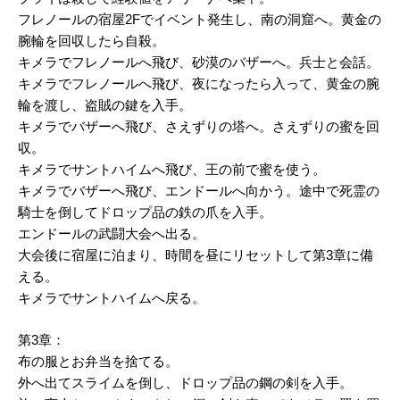
フレノールの宿屋2Fでイベント発生し、南の洞窟へ。黄金の
腕輪を回収したら自殺。
キメラでフレノールへ飛び、砂漠のバザーへ。兵士と会話。
キメラでフレノールへ飛び、夜になったら入って、黄金の腕
輪を渡し、盗賊の鍵を入手。
キメラでバザーへ飛び、さえずりの塔へ。さえずりの蜜を回
収。
キメラでサントハイムへ飛び、王の前で蜜を使う。
キメラでバザーへ飛び、エンドールへ向かう。途中で死霊の
騎士を倒してドロップ品の鉄の爪を入手。
エンドールの武闘大会へ出る。
大会後に宿屋に泊まり、時間を昼にリセットして第3章に備
える。
キメラでサントハイムへ戻る。
第3章：
布の服とお弁当を捨てる。
外へ出てスライムを倒し、ドロップ品の鋼の剣を入手。