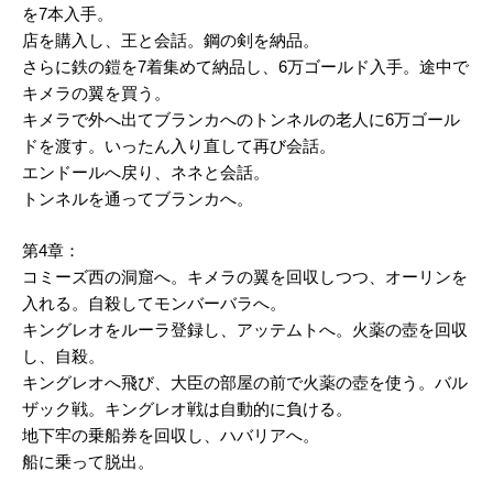
を7本入手。
店を購入し、王と会話。鋼の剣を納品。
さらに鉄の鎧を7着集めて納品し、6万ゴールド入手。途中で
キメラの翼を買う。
キメラで外へ出てブランカへのトンネルの老人に6万ゴール
ドを渡す。いったん入り直して再び会話。
エンドールへ戻り、ネネと会話。
トンネルを通ってブランカへ。
第4章：
コミーズ西の洞窟へ。キメラの翼を回収しつつ、オーリンを
入れる。自殺してモンバーバラへ。
キングレオをルーラ登録し、アッテムトへ。火薬の壺を回収
し、自殺。
キングレオへ飛び、大臣の部屋の前で火薬の壺を使う。バル
ザック戦。キングレオ戦は自動的に負ける。
地下牢の乗船券を回収し、ハバリアへ。
船に乗って脱出。