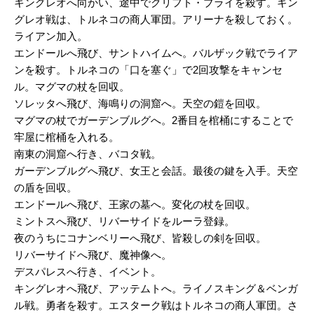
キングレオへ向かい、途中でクリフト・ブライを殺す。キン
グレオ戦は、トルネコの商人軍団。アリーナを殺しておく。
ライアン加入。
エンドールへ飛び、サントハイムへ。バルザック戦でライア
ンを殺す。トルネコの「口を塞ぐ」で2回攻撃をキャンセ
ル。マグマの杖を回収。
ソレッタへ飛び、海鳴りの洞窟へ。天空の鎧を回収。
マグマの杖でガーデンブルグへ。2番目を棺桶にすることで
牢屋に棺桶を入れる。
南東の洞窟へ行き、バコタ戦。
ガーデンブルグへ飛び、女王と会話。最後の鍵を入手。天空
の盾を回収。
エンドールへ飛び、王家の墓へ。変化の杖を回収。
ミントスへ飛び、リバーサイドをルーラ登録。
夜のうちにコナンベリーへ飛び、皆殺しの剣を回収。
リバーサイドへ飛び、魔神像へ。
デスパレスへ行き、イベント。
キングレオへ飛び、アッテムトへ。ライノスキング＆ベンガ
ル戦。勇者を殺す。エスターク戦はトルネコの商人軍団。さ