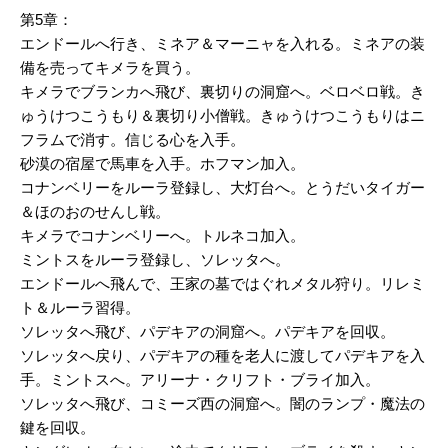
第5章：
エンドールへ行き、ミネア＆マーニャを入れる。ミネアの装
備を売ってキメラを買う。
キメラでブランカへ飛び、裏切りの洞窟へ。ベロベロ戦。き
ゅうけつこうもり＆裏切り小僧戦。きゅうけつこうもりはニ
フラムで消す。信じる心を入手。
砂漠の宿屋で馬車を入手。ホフマン加入。
コナンベリーをルーラ登録し、大灯台へ。とうだいタイガー
＆ほのおのせんし戦。
キメラでコナンベリーへ。トルネコ加入。
ミントスをルーラ登録し、ソレッタへ。
エンドールへ飛んで、王家の墓ではぐれメタル狩り。リレミ
ト＆ルーラ習得。
ソレッタへ飛び、パデキアの洞窟へ。パデキアを回収。
ソレッタへ戻り、パデキアの種を老人に渡してパデキアを入
手。ミントスへ。アリーナ・クリフト・ブライ加入。
ソレッタへ飛び、コミーズ西の洞窟へ。闇のランプ・魔法の
鍵を回収。