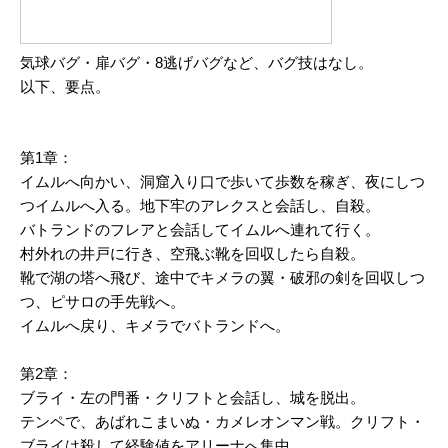
気球バグ・扉バグ・8逃げバグなど、バグ技はなし。
以下、要点。
第1章：
イムルへ向かい、洞窟入り口で歩いて歩数を稼ぎ、夜にしつ
つイムルへ入る。地下牢のアレクスと会話し、自殺。
バトランドのフレアと会話してイムルへ連れて行く。
村外れの井戸に行き、空飛ぶ靴を回収したら自殺。
靴で湖の塔へ飛び、途中でキメラの翼・破邪の剣を回収しつ
つ、ピサロの手先戦へ。
イムルへ戻り、キメラでバトランドへ。
第2章：
ブライ・左の門番・クリフトと会話し、城を脱出。
テンペで、あばれこまいぬ・カメレオンマン戦。クリフト・
ブライは殺して経験値をアリーナへ集中。