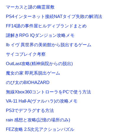
マーカスと謎の幽霊屋敷
PS4インターネット接続NATタイプ失敗の解消法
FF14謎の事件屋ヒルディブランドまとめ
謎解きRPG IQダンジョン攻略メモ
Ib イヴ 異世界の美術館から脱出するゲーム
サイコブレイク考察
OutLast攻略(精神病院からの脱出)
魔女の家 即死系脱出ゲーム
のび太のBIOHAZARD
無線Xbox360コントローラをPCで使う方法
VA-11 Hall-A(ヴァルハラ)の攻略メモ
PS3でデフラグする方法
rain 感想と攻略(記憶の場所のみ)
FEZ攻略 2.5次元アクションパズル