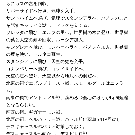
らにガスの壺を回収。
リバーサイドへ行き、気球を入手。
サントハイムへ飛び、気球でスタンシアラへ。パノンのこと
を話すキャラと会話し、フラグを立てる。
ソレッタに飛び、エルフの里へ。世界樹の木に登り、世界樹
の葉と天空の剣を回収。ルーシア加入。
キングレオへ飛び、モンバーバラへ。パノンを加入。世界樹
の葉を使い、トルネコ蘇生。
スタンシアラに飛び、天空の兜を入手。
コナンベリーへ飛び、ゴッドサイドへ。
天空の塔へ登り、天空城から地底への洞窟へ。
北東の祠でエビルプリースト戦。スモールグールはニフラ
ム。
南東の祠でアンドレアル戦。溜める⇒会心のほうが時間短縮
となるらしい。
南西の祠。ギガデーモン戦。
北西の祠。ヘルバトラー戦。バトル前に薬草でHP回復し、
デスキャッスルのバリア対策しておく。
デスキャッスルへ向かい、デスピサロ戦。