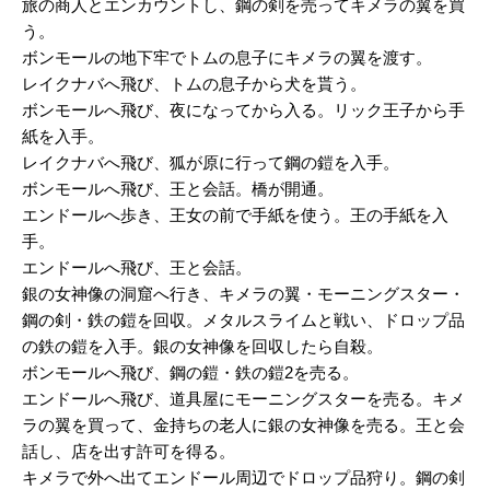
旅の商人とエンカウントし、鋼の剣を売ってキメラの翼を買
う。
ボンモールの地下牢でトムの息子にキメラの翼を渡す。
レイクナバへ飛び、トムの息子から犬を貰う。
ボンモールへ飛び、夜になってから入る。リック王子から手
紙を入手。
レイクナバへ飛び、狐が原に行って鋼の鎧を入手。
ボンモールへ飛び、王と会話。橋が開通。
エンドールへ歩き、王女の前で手紙を使う。王の手紙を入
手。
エンドールへ飛び、王と会話。
銀の女神像の洞窟へ行き、キメラの翼・モーニングスター・
鋼の剣・鉄の鎧を回収。メタルスライムと戦い、ドロップ品
の鉄の鎧を入手。銀の女神像を回収したら自殺。
ボンモールへ飛び、鋼の鎧・鉄の鎧2を売る。
エンドールへ飛び、道具屋にモーニングスターを売る。キメ
ラの翼を買って、金持ちの老人に銀の女神像を売る。王と会
話し、店を出す許可を得る。
キメラで外へ出てエンドール周辺でドロップ品狩り。鋼の剣