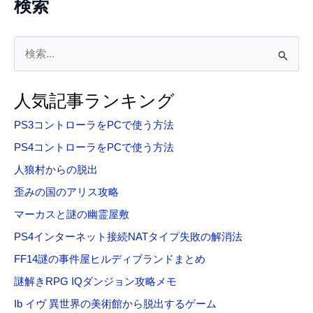
検索
検
索
対
人気記事ランキング
象
PS3コントローラをPCで使う方法
:
PS4コントローラをPCで使う方法
人狼村からの脱出
歪みの国のアリス攻略
マーカスと謎の幽霊屋敷
PS4インターネット接続NATタイプ失敗の解消法
FF14謎の事件屋ヒルディブランドまとめ
謎解きRPG IQダンジョン攻略メモ
Ib イヴ 異世界の美術館から脱出するゲーム