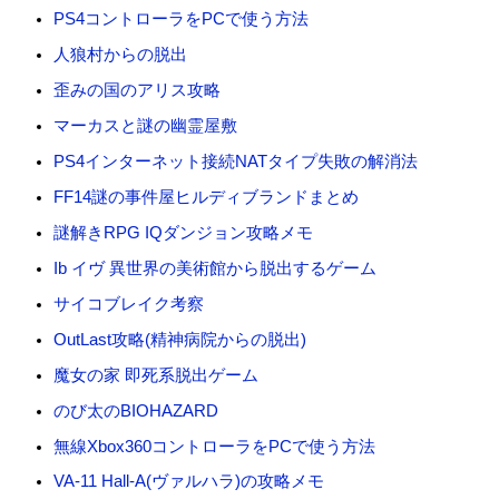
PS4コントローラをPCで使う方法
人狼村からの脱出
歪みの国のアリス攻略
マーカスと謎の幽霊屋敷
PS4インターネット接続NATタイプ失敗の解消法
FF14謎の事件屋ヒルディブランドまとめ
謎解きRPG IQダンジョン攻略メモ
Ib イヴ 異世界の美術館から脱出するゲーム
サイコブレイク考察
OutLast攻略(精神病院からの脱出)
魔女の家 即死系脱出ゲーム
のび太のBIOHAZARD
無線Xbox360コントローラをPCで使う方法
VA-11 Hall-A(ヴァルハラ)の攻略メモ