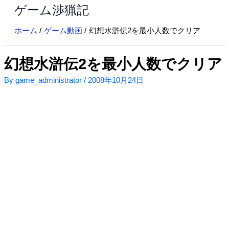
ゲーム渉猟記
内
容
ホーム
ゲーム動画
幻想水滸伝2を最小人数でクリア
を
ス
キ
幻想水滸伝2を最小人数でクリア
ッ
By
game_administrator
/
2008年10月24日
プ