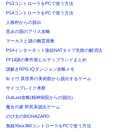
PS3コントローラをPCで使う方法
:
PS4コントローラをPCで使う方法
人狼村からの脱出
歪みの国のアリス攻略
マーカスと謎の幽霊屋敷
PS4インターネット接続NATタイプ失敗の解消法
FF14謎の事件屋ヒルディブランドまとめ
謎解きRPG IQダンジョン攻略メモ
Ib イヴ 異世界の美術館から脱出するゲーム
サイコブレイク考察
OutLast攻略(精神病院からの脱出)
魔女の家 即死系脱出ゲーム
のび太のBIOHAZARD
無線Xbox360コントローラをPCで使う方法