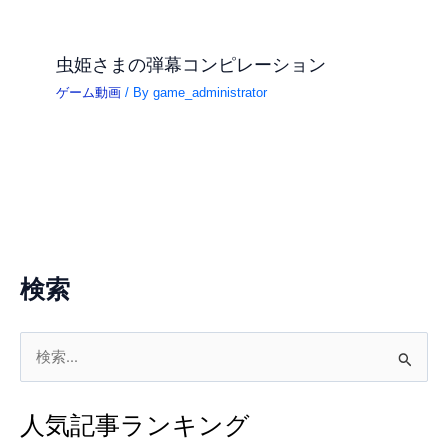
虫姫さまの弾幕コンピレーション
ゲーム動画
/ By
game_administrator
検索
検
索
対
人気記事ランキング
象