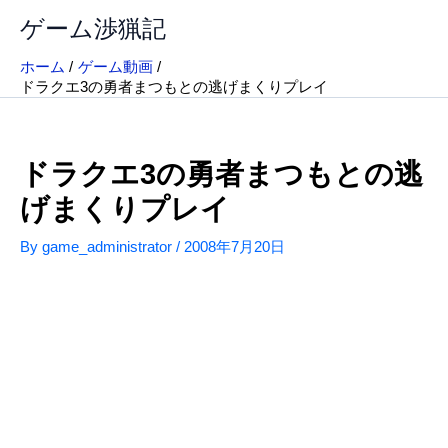
内
ゲーム渉猟記
容
を
ホーム
ゲーム動画
ス
ドラクエ3の勇者まつもとの逃げまくりプレイ
キ
ッ
プ
ドラクエ3の勇者まつもとの逃
げまくりプレイ
By
game_administrator
/
2008年7月20日