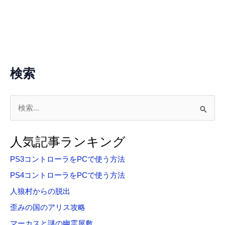
検索
検
索
対
人気記事ランキング
象
PS3コントローラをPCで使う方法
:
PS4コントローラをPCで使う方法
人狼村からの脱出
歪みの国のアリス攻略
マーカスと謎の幽霊屋敷