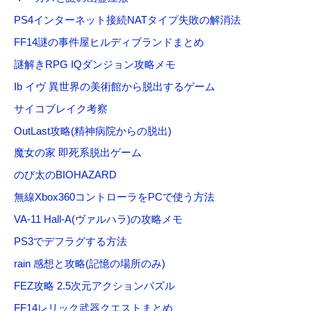
PS4インターネット接続NATタイプ失敗の解消法
FF14謎の事件屋ヒルディブランドまとめ
謎解きRPG IQダンジョン攻略メモ
Ib イヴ 異世界の美術館から脱出するゲーム
サイコブレイク考察
OutLast攻略(精神病院からの脱出)
魔女の家 即死系脱出ゲーム
のび太のBIOHAZARD
無線Xbox360コントローラをPCで使う方法
VA-11 Hall-A(ヴァルハラ)の攻略メモ
PS3でデフラグする方法
rain 感想と攻略(記憶の場所のみ)
FEZ攻略 2.5次元アクションパズル
FF14レリック武器クエストまとめ