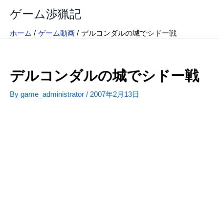
内
ゲーム渉猟記
容
を
ホーム
ゲーム動画
デルコンダルの城でシドー戦
ス
キ
ッ
デルコンダルの城でシドー戦
プ
By
game_administrator
/
2007年2月13日