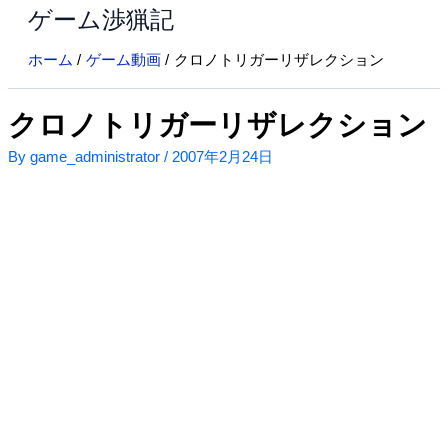
ゲーム渉猟記
内
容
ホーム
ゲーム動画
クロノトリガーリザレクション
を
ス
キ
クロノトリガーリザレクション
ッ
By
game_administrator
/
2007年2月24日
プ