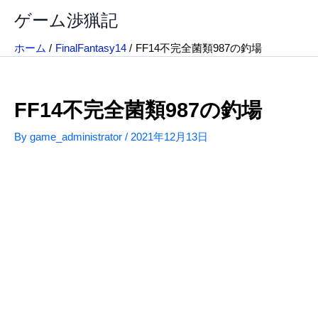
内
ゲーム渉猟記
容
を
ホーム
FinalFantasy14
FF14不完全菌類987の釣場
ス
キ
ッ
FF14不完全菌類987の釣場
プ
By
game_administrator
/
2021年12月13日