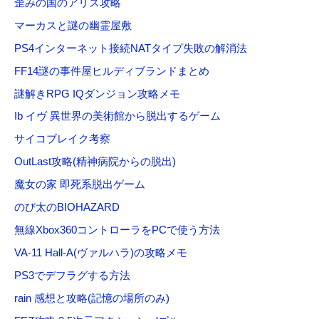
歪みの国のアリス攻略
マーカスと謎の幽霊屋敷
PS4インターネット接続NATタイプ失敗の解消法
FF14謎の事件屋ヒルディブランドまとめ
謎解きRPG IQダンジョン攻略メモ
Ib イヴ 異世界の美術館から脱出するゲーム
サイコブレイク考察
OutLast攻略(精神病院からの脱出)
魔女の家 即死系脱出ゲーム
のび太のBIOHAZARD
無線Xbox360コントローラをPCで使う方法
VA-11 Hall-A(ヴァルハラ)の攻略メモ
PS3でデフラグする方法
rain 感想と攻略(記憶の場所のみ)