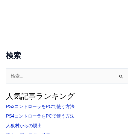
検索
検
索
対
人気記事ランキング
象
PS3コントローラをPCで使う方法
:
PS4コントローラをPCで使う方法
人狼村からの脱出