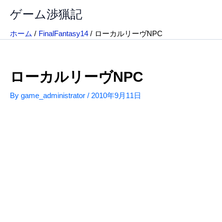
内
ゲーム渉猟記
容
を
ホーム
FinalFantasy14
ローカルリーヴNPC
ス
キ
ッ
ローカルリーヴNPC
プ
By
game_administrator
/
2010年9月11日