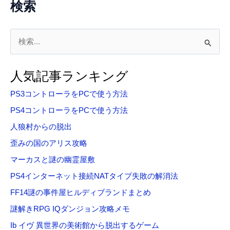
検索
検
索
対
人気記事ランキング
象
PS3コントローラをPCで使う方法
:
PS4コントローラをPCで使う方法
人狼村からの脱出
歪みの国のアリス攻略
マーカスと謎の幽霊屋敷
PS4インターネット接続NATタイプ失敗の解消法
FF14謎の事件屋ヒルディブランドまとめ
謎解きRPG IQダンジョン攻略メモ
Ib イヴ 異世界の美術館から脱出するゲーム