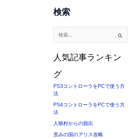
検索
検
索
対
人気記事ランキン
象
:
グ
PS3コントローラをPCで使う方
法
PS4コントローラをPCで使う方
法
人狼村からの脱出
歪みの国のアリス攻略