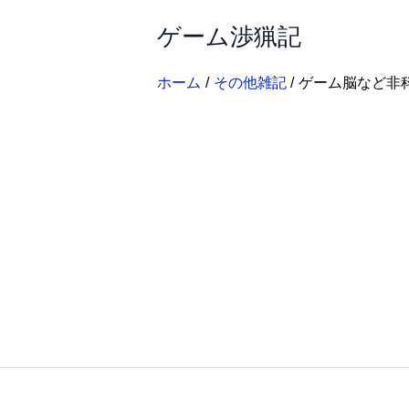
内
ゲーム渉猟記
容
を
ス
ホーム
その他雑記
ゲーム脳など非
キ
ッ
プ