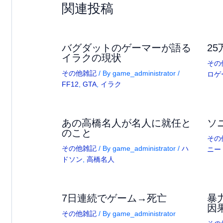
関連投稿
バグダットのゲーマーが語る
2
イラクの現状
その
その他雑記
/ By
game_administrator
/
ロゲ
FF12
,
GTA
,
イラク
あの高橋名人が名人に就任と
ソ
のこと
その
その他雑記
/ By
game_administrator
/
ハ
ニー
ドソン
,
高橋名人
7日連続でゲーム→死亡
暴
因
その他雑記
/ By
game_administrator