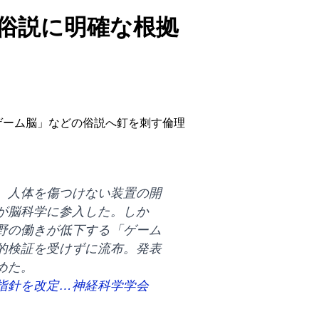
俗説に明確な根拠
ゲーム脳」などの俗説へ釘を刺す倫理
、人体を傷つけない装置の開
が脳科学に参入した。しか
野の働きが低下する「ゲーム
的検証を受けずに流布。発表
めた。
指針を改定…神経科学学会