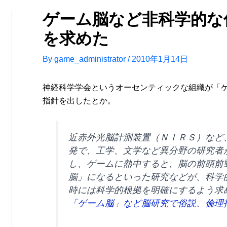
ゲーム脳など非科学的な
を求めた
By
game_administrator
/
2010年1月14日
神経科学学会というオーセンティックな組織が「
指針を出したとか。
近赤外光脳計測装置（ＮＩＲＳ）など
発で、工学、文学など異分野の研究者
し、ゲームに熱中すると、脳の前頭前
脳」になるといった研究などが、科学
時には科学的根拠を明確にするよう求
「ゲーム脳」など脳研究で俗説、倫理