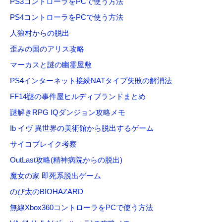
PS3コントローラをPCで使う方法
:
PS4コントローラをPCで使う方法
人狼村からの脱出
歪みの国のアリス攻略
マーカスと謎の幽霊屋敷
PS4インターネット接続NATタイプ失敗の解消法
FF14謎の事件屋ヒルディブランドまとめ
謎解きRPG IQダンジョン攻略メモ
Ib イヴ 異世界の美術館から脱出するゲーム
サイコブレイク考察
OutLast攻略(精神病院からの脱出)
魔女の家 即死系脱出ゲーム
のび太のBIOHAZARD
無線Xbox360コントローラをPCで使う方法