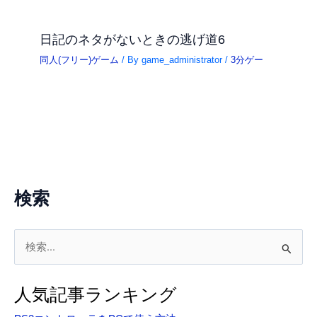
日記のネタがないときの逃げ道6
同人(フリー)ゲーム
/ By
game_administrator
/
3分ゲー
検索
検
索
対
人気記事ランキング
象