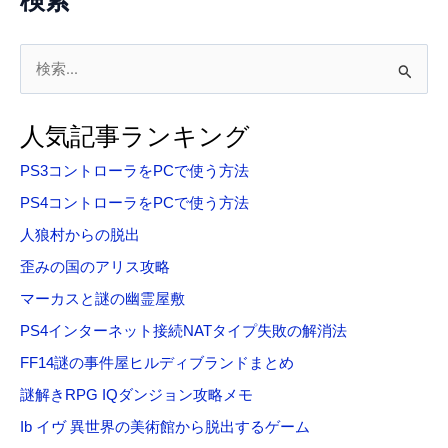
検索
検
索
対
人気記事ランキング
象
PS3コントローラをPCで使う方法
:
PS4コントローラをPCで使う方法
人狼村からの脱出
歪みの国のアリス攻略
マーカスと謎の幽霊屋敷
PS4インターネット接続NATタイプ失敗の解消法
FF14謎の事件屋ヒルディブランドまとめ
謎解きRPG IQダンジョン攻略メモ
Ib イヴ 異世界の美術館から脱出するゲーム