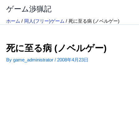
内
ゲーム渉猟記
容
を
ホーム
同人(フリー)ゲーム
死に至る病 (ノベルゲー)
ス
キ
ッ
死に至る病 (ノベルゲー)
プ
By
game_administrator
/
2008年4月23日