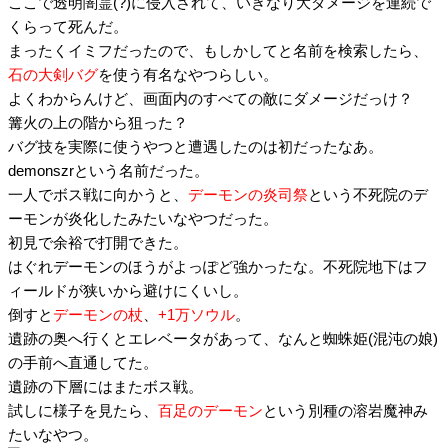
ここで透明闇霊(?)に侵入されて、いきなり大ダメージを連続で
くらって死んだ。
まったくイミフだったので、もしかしてと名前を検索したら、
石の大剣バグ
を使う有名なやつらしい。
よくわからんけど、画面内のすべての敵にダメージだっけ？
篝火の上の階から狙った？
バグ技を実際に使うやつと遭遇したのは初だったなあ。
demonszrという名前だった。
一人でボス戦に向かうと、
デーモンの炎司祭
という不死院のデ
ーモンが炎化したみたいなやつだった。
初見で余裕で打開できた。
はぐれデーモンのほうがよっぽど強かったな。不死院地下はフ
ィールドが狭いから避けにくいし。
倒すと
デーモンの杖
、
+1万ソウル
。
遺跡の奥へ行くとエレベータがあって、なんと蜘蛛姫(混沌の娘)
の手前へ直通してた。
遺跡の下層にはまたボス戦。
試しに様子を見たら、
百足のデーモン
という別種の溶岩魔神み
たいなやつ。