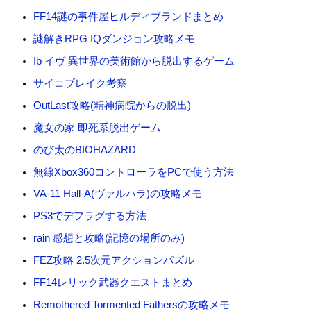
FF14謎の事件屋ヒルディブランドまとめ
謎解きRPG IQダンジョン攻略メモ
Ib イヴ 異世界の美術館から脱出するゲーム
サイコブレイク考察
OutLast攻略(精神病院からの脱出)
魔女の家 即死系脱出ゲーム
のび太のBIOHAZARD
無線Xbox360コントローラをPCで使う方法
VA-11 Hall-A(ヴァルハラ)の攻略メモ
PS3でデフラグする方法
rain 感想と攻略(記憶の場所のみ)
FEZ攻略 2.5次元アクションパズル
FF14レリック武器クエストまとめ
Remothered Tormented Fathersの攻略メモ