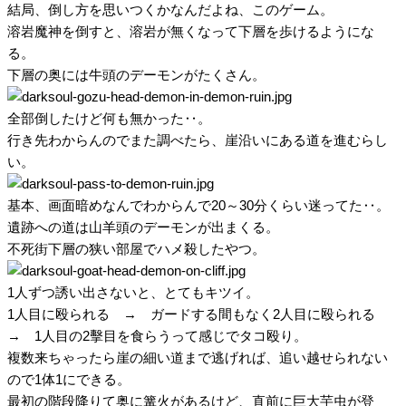
結局、倒し方を思いつくかなんだよね、このゲーム。
溶岩魔神を倒すと、溶岩が無くなって下層を歩けるようにな
る。
下層の奥には牛頭のデーモンがたくさん。
全部倒したけど何も無かった‥。
行き先わからんのでまた調べたら、崖沿いにある道を進むらし
い。
基本、画面暗めなんでわからんで20～30分くらい迷ってた‥。
遺跡への道は山羊頭のデーモンが出まくる。
不死街下層の狭い部屋でハメ殺したやつ。
1人ずつ誘い出さないと、とてもキツイ。
1人目に殴られる → ガードする間もなく2人目に殴られる
→ 1人目の2擊目を食らうって感じでタコ殴り。
複数来ちゃったら崖の細い道まで逃げれば、追い越せられない
ので1体1にできる。
最初の階段降りて奥に篝火があるけど、直前に巨大芋虫が登