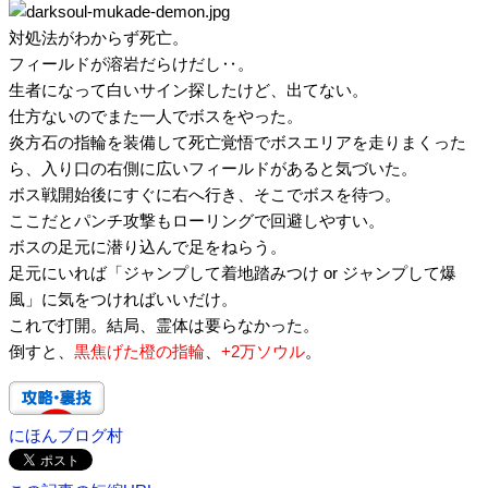
対処法がわからず死亡。
フィールドが溶岩だらけだし‥。
生者になって白いサイン探したけど、出てない。
仕方ないのでまた一人でボスをやった。
炎方石の指輪を装備して死亡覚悟でボスエリアを走りまくった
ら、入り口の右側に広いフィールドがあると気づいた。
ボス戦開始後にすぐに右へ行き、そこでボスを待つ。
ここだとパンチ攻撃もローリングで回避しやすい。
ボスの足元に潜り込んで足をねらう。
足元にいれば「ジャンプして着地踏みつけ or ジャンプして爆
風」に気をつければいいだけ。
これで打開。結局、霊体は要らなかった。
倒すと、
黒焦げた橙の指輪
、
+2万ソウル
。
にほんブログ村