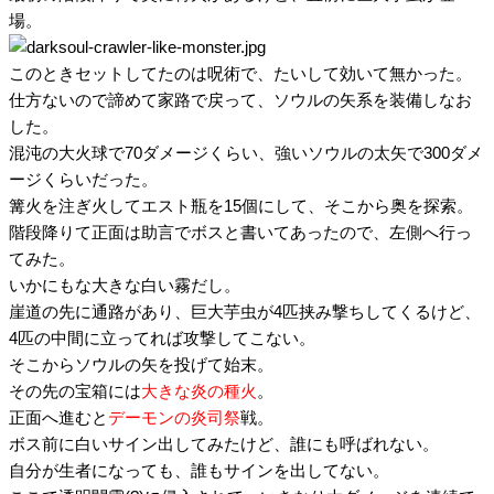
場。
このときセットしてたのは呪術で、たいして効いて無かった。
仕方ないので諦めて家路で戻って、ソウルの矢系を装備しなお
した。
混沌の大火球で70ダメージくらい、強いソウルの太矢で300ダメ
ージくらいだった。
篝火を注ぎ火してエスト瓶を15個にして、そこから奥を探索。
階段降りて正面は助言でボスと書いてあったので、左側へ行っ
てみた。
いかにもな大きな白い霧だし。
崖道の先に通路があり、巨大芋虫が4匹挟み撃ちしてくるけど、
4匹の中間に立ってれば攻撃してこない。
そこからソウルの矢を投げて始末。
その先の宝箱には
大きな炎の種火
。
正面へ進むと
デーモンの炎司祭
戦。
ボス前に白いサイン出してみたけど、誰にも呼ばれない。
自分が生者になっても、誰もサインを出してない。