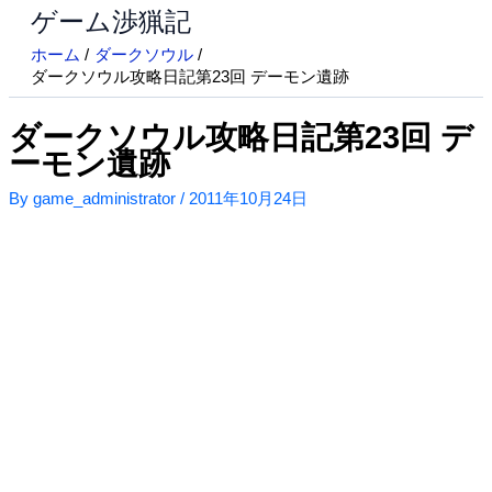
ゲーム渉猟記
内
容
ホーム
ダークソウル
を
ダークソウル攻略日記第23回 デーモン遺跡
ス
キ
ダークソウル攻略日記第23回 デ
ッ
ーモン遺跡
プ
By
game_administrator
/
2011年10月24日