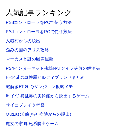
対
人気記事ランキング
象
PS3コントローラをPCで使う方法
:
PS4コントローラをPCで使う方法
人狼村からの脱出
歪みの国のアリス攻略
マーカスと謎の幽霊屋敷
PS4インターネット接続NATタイプ失敗の解消法
FF14謎の事件屋ヒルディブランドまとめ
謎解きRPG IQダンジョン攻略メモ
Ib イヴ 異世界の美術館から脱出するゲーム
サイコブレイク考察
OutLast攻略(精神病院からの脱出)
魔女の家 即死系脱出ゲーム