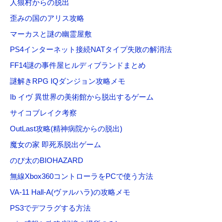
人狼村からの脱出
歪みの国のアリス攻略
マーカスと謎の幽霊屋敷
PS4インターネット接続NATタイプ失敗の解消法
FF14謎の事件屋ヒルディブランドまとめ
謎解きRPG IQダンジョン攻略メモ
Ib イヴ 異世界の美術館から脱出するゲーム
サイコブレイク考察
OutLast攻略(精神病院からの脱出)
魔女の家 即死系脱出ゲーム
のび太のBIOHAZARD
無線Xbox360コントローラをPCで使う方法
VA-11 Hall-A(ヴァルハラ)の攻略メモ
PS3でデフラグする方法