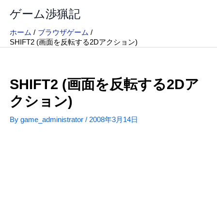
内
ゲーム渉猟記
容
を
ホーム
ブラウザゲーム
ス
SHIFT2 (画面を反転する2Dアクション)
キ
ッ
プ
SHIFT2 (画面を反転する2Dア
クション)
By
game_administrator
/
2008年3月14日