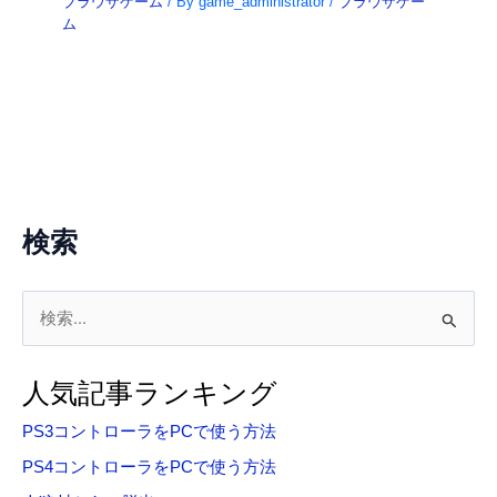
ブラウザゲーム
/ By
game_administrator
/
ブラウザゲー
ム
検索
検
索
対
人気記事ランキング
象
PS3コントローラをPCで使う方法
:
PS4コントローラをPCで使う方法