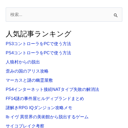
検
索
対
人気記事ランキング
象
PS3コントローラをPCで使う方法
:
PS4コントローラをPCで使う方法
人狼村からの脱出
歪みの国のアリス攻略
マーカスと謎の幽霊屋敷
PS4インターネット接続NATタイプ失敗の解消法
FF14謎の事件屋ヒルディブランドまとめ
謎解きRPG IQダンジョン攻略メモ
Ib イヴ 異世界の美術館から脱出するゲーム
サイコブレイク考察