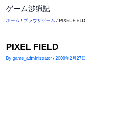
内
ゲーム渉猟記
容
を
ホーム
ブラウザゲーム
PIXEL FIELD
ス
キ
ッ
PIXEL FIELD
プ
By
game_administrator
/
2008年2月27日