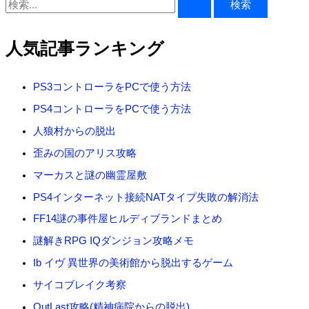
検
索
対
人気記事ランキング
象
:
PS3コントローラをPCで使う方法
PS4コントローラをPCで使う方法
人狼村からの脱出
歪みの国のアリス攻略
マーカスと謎の幽霊屋敷
PS4インターネット接続NATタイプ失敗の解消法
FF14謎の事件屋ヒルディブランドまとめ
謎解きRPG IQダンジョン攻略メモ
Ib イヴ 異世界の美術館から脱出するゲーム
サイコブレイク考察
OutLast攻略(精神病院からの脱出)