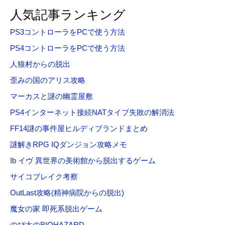
対
人気記事ランキング
象
PS3コントローラをPCで使う方法
:
PS4コントローラをPCで使う方法
人狼村からの脱出
歪みの国のアリス攻略
マーカスと謎の幽霊屋敷
PS4インターネット接続NATタイプ失敗の解消法
FF14謎の事件屋ヒルディブランドまとめ
謎解きRPG IQダンジョン攻略メモ
Ib イヴ 異世界の美術館から脱出するゲーム
サイコブレイク考察
OutLast攻略(精神病院からの脱出)
魔女の家 即死系脱出ゲーム
のび太のBIOHAZARD