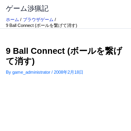
内
ゲーム渉猟記
容
を
ホーム
ブラウザゲーム
ス
9 Ball Connect (ボールを繋げて消す)
キ
ッ
プ
9 Ball Connect (ボールを繋げ
て消す)
By
game_administrator
/
2008年2月18日