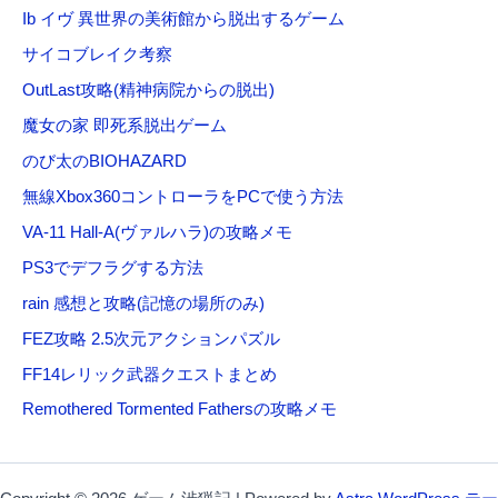
Ib イヴ 異世界の美術館から脱出するゲーム
サイコブレイク考察
OutLast攻略(精神病院からの脱出)
魔女の家 即死系脱出ゲーム
のび太のBIOHAZARD
無線Xbox360コントローラをPCで使う方法
VA-11 Hall-A(ヴァルハラ)の攻略メモ
PS3でデフラグする方法
rain 感想と攻略(記憶の場所のみ)
FEZ攻略 2.5次元アクションパズル
FF14レリック武器クエストまとめ
Remothered Tormented Fathersの攻略メモ