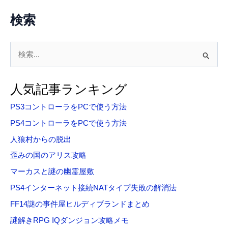
検索
検
索
対
人気記事ランキング
象
PS3コントローラをPCで使う方法
:
PS4コントローラをPCで使う方法
人狼村からの脱出
歪みの国のアリス攻略
マーカスと謎の幽霊屋敷
PS4インターネット接続NATタイプ失敗の解消法
FF14謎の事件屋ヒルディブランドまとめ
謎解きRPG IQダンジョン攻略メモ