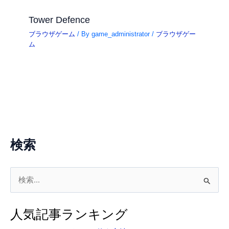
Tower Defence
ブラウザゲーム
/ By
game_administrator
/
ブラウザゲー
ム
検索
検
索
対
人気記事ランキング
象