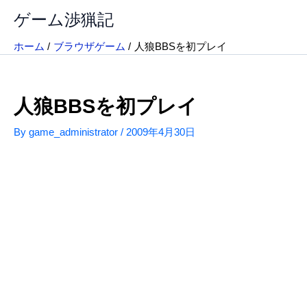
内
ゲーム渉猟記
容
を
ホーム
ブラウザゲーム
人狼BBSを初プレイ
ス
キ
ッ
人狼BBSを初プレイ
プ
By
game_administrator
/
2009年4月30日