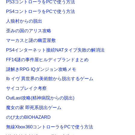
PS3コントローラをPCで使う方法
:
PS4コントローラをPCで使う方法
人狼村からの脱出
歪みの国のアリス攻略
マーカスと謎の幽霊屋敷
PS4インターネット接続NATタイプ失敗の解消法
FF14謎の事件屋ヒルディブランドまとめ
謎解きRPG IQダンジョン攻略メモ
Ib イヴ 異世界の美術館から脱出するゲーム
サイコブレイク考察
OutLast攻略(精神病院からの脱出)
魔女の家 即死系脱出ゲーム
のび太のBIOHAZARD
無線Xbox360コントローラをPCで使う方法