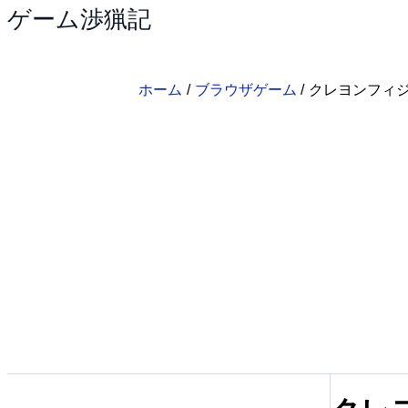
ゲーム渉猟記
内
容
を
ス
ホーム
ブラウザゲーム
クレヨンフィジ
キ
ッ
プ