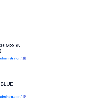
RIMSON
)
dministrator
/
脱
LUE
dministrator
/
脱