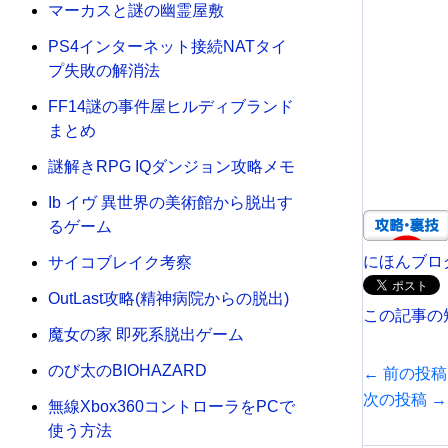
マーカスと謎の幽霊屋敷
PS4インターネット接続NATタイ
プ失敗の解消法
FF14謎の事件屋ヒルディブランド
まとめ
謎解きRPG IQダンジョン攻略メモ
Ib イヴ 異世界の美術館から脱出す
るゲーム
にほんブロ
サイコブレイク考察
OutLast攻略(精神病院からの脱出)
この記事の
魔女の家 即死系脱出ゲーム
のび太のBIOHAZARD
←
前の投稿
次の投稿
→
無線Xbox360コントローラをPCで
使う方法