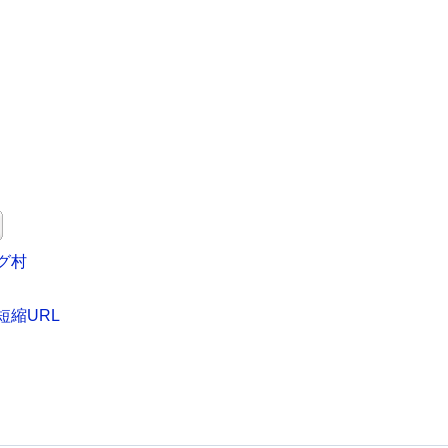
グ村
短縮URL