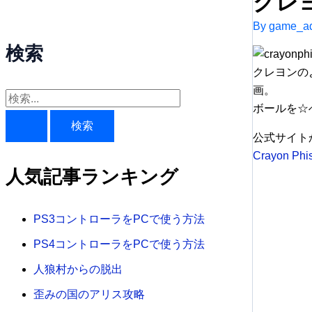
クレ
By
game_ad
検索
クレヨンの
画。
検
ボールを☆
索
公式サイト
対
Crayon Phis
象
人気記事ランキング
:
PS3コントローラをPCで使う方法
PS4コントローラをPCで使う方法
人狼村からの脱出
歪みの国のアリス攻略