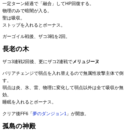
一定ターン経過で「融合」してHP回復する。
物理のみで暗闇が入る。
聖は吸収。
ストップを入れるとボーナス。
ガーゴイル戦後、ザコ3戦を2回。
長老の木
ザコ3連戦2回後、更にザコ2連戦で
メリュジーヌ
バリアチェンジで弱点を入れ替えるので無属性攻撃主体で倒
す。
弱点は炎、氷、雷、物理に変化して弱点以外は全て吸収か無
効。
睡眠を入れるとボーナス。
クリア後FF6「
夢のダンジョン1
」が開放。
孤島の神殿