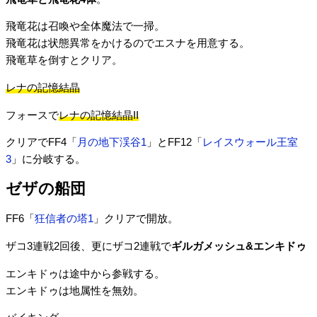
飛竜花は召喚や全体魔法で一掃。
飛竜花は状態異常をかけるのでエスナを用意する。
飛竜草を倒すとクリア。
レナの記憶結晶
フォースで
レナの記憶結晶II
クリアでFF4「
月の地下渓谷1
」とFF12「
レイスウォール王室
3
」に分岐する。
ゼザの船団
FF6「
狂信者の塔1
」クリアで開放。
ザコ3連戦2回後、更にザコ2連戦で
ギルガメッシュ&エンキドゥ
エンキドゥは途中から参戦する。
エンキドゥは地属性を無効。