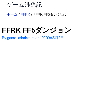
ゲーム渉猟記
内
容
ホーム
FFRK
FFRK FF5ダンジョン
を
ス
キ
FFRK FF5ダンジョン
ッ
By
game_administrator
/
2020年5月9日
プ