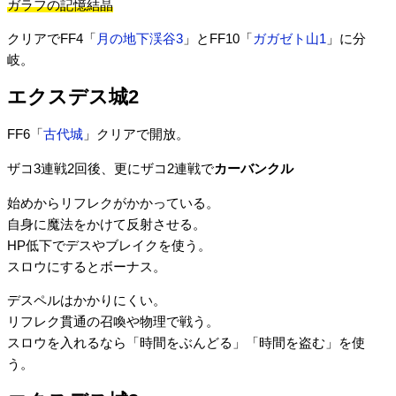
ガラフの記憶結晶
クリアでFF4「
月の地下渓谷3
」とFF10「
ガガゼト山1
」に分
岐。
エクスデス城2
FF6「
古代城
」クリアで開放。
ザコ3連戦2回後、更にザコ2連戦で
カーバンクル
始めからリフレクがかかっている。
自身に魔法をかけて反射させる。
HP低下でデスやブレイクを使う。
スロウにするとボーナス。
デスペルはかかりにくい。
リフレク貫通の召喚や物理で戦う。
スロウを入れるなら「時間をぶんどる」「時間を盗む」を使
う。