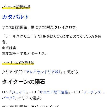
バッツの記憶結晶
カタパルト
ザコ3連戦2回後、更にザコ2戦で
クレイクロウ
。
「テールスクリュー」でHPを残り1%にするのでケアルガを用
意。
弱点は雷。
雷攻撃を当てるとボーナス。
ファリスの記憶結晶
クリアでFF9「
アレクサンドリア城1
」に繋がる。
タイクーンの隕石
FF2「
ジェイド
」FF3「
サロニア地下迷路
」FF13「
ノーチラス・
パーク2
」クリアで開放。