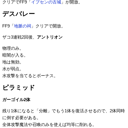
クリアでFF9「
イプセンの古城
」が開放。
デスバレー
FF9「
地脈の祠
」クリアで開放。
ザコ3連戦2回後、
アントリオン
物理のみ。
暗闇が入る。
地は無効。
水が弱点。
水攻撃を当てるとボーナス。
ピラミッド
ガーゴイル2体
残り1体になると「分離」でもう1体を復活させるので、2体同時
に倒す必要がある。
全体攻撃魔法や召喚のみを使えば均等に削れる。