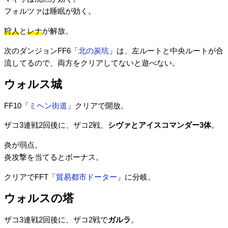
フォルツァは睡眠が効く。
狩人
と
レナ
が解放。
次のダンジョンFF6「
北の炭坑
」は、左ルートと中央ルートが合
流してるので、両方をクリアしてないと遊べない。
ウォルス城
FF10「
ミヘン街道
」クリアで開放。
ザコ3連戦2回後に、ザコ2戦、
シヴァとアイスコマンダー3体
。
炎が弱点。
炎攻撃を当てるとボーナス。
クリアでFFT「
貿易都市ドーター
」に分岐。
ウォルスの塔
ザコ3連戦2回後に、ザコ2戦で
ガルラ
。