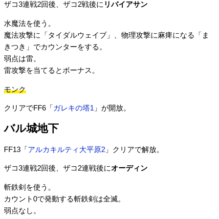
ザコ3連戦2回後、ザコ2戦後に
リバイアサン
水魔法を使う。
魔法攻撃に「タイダルウェイブ」、物理攻撃に麻痺になる「ま
きつき」でカウンターをする。
弱点は雷。
雷攻撃を当てるとボーナス。
モンク
クリアでFF6「
ガレキの塔1
」が開放。
バル城地下
FF13「
アルカキルティ大平原2
」クリアで解放。
ザコ3連戦2回後、ザコ2連戦後に
オーディン
斬鉄剣を使う。
カウント0で発動する斬鉄剣は全滅。
弱点なし。