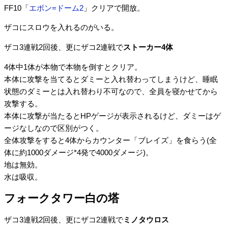
FF10「
エボン=ドーム2
」クリアで開放。
ザコにスロウを入れるのがいる。
ザコ3連戦2回後、更にザコ2連戦で
ストーカー4体
4体中1体が本物で本物を倒すとクリア。
本体に攻撃を当てるとダミーと入れ替わってしまうけど、睡眠
状態のダミーとは入れ替わり不可なので、全員を寝かせてから
攻撃する。
本体に攻撃が当たるとHPゲージが表示されるけど、ダミーはゲ
ージなしなので区別がつく。
全体攻撃をすると4体からカウンター「ブレイズ」を食らう(全
体に約1000ダメージ*4発で4000ダメージ)。
地は無効。
水は吸収。
フォークタワー白の塔
ザコ3連戦2回後、更にザコ2連戦で
ミノタウロス