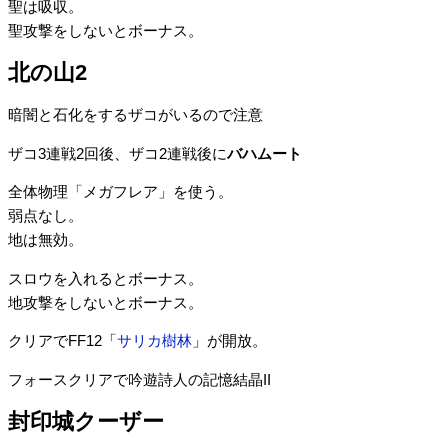
聖は吸収。
聖攻撃をしないとボーナス。
北の山2
暗闇と石化をするザコがいるので注意
ザコ3連戦2回後、ザコ2連戦後に
バハムート
全体物理「メガフレア」を使う。
弱点なし。
地は無効。
スロウを入れるとボーナス。
地攻撃をしないとボーナス。
クリアでFF12「
サリカ樹林
」が開放。
フォースクリアで吟遊詩人の記憶結晶II
封印城クーザー