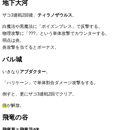
地下大河
ザコ3連戦2回後、
ティラノザウルス
。
白魔法や黒魔法に「ポイズンブレス」で反撃する。
物理攻撃に「???」という単体攻撃でカウンターする。
弱点は炎。
炎攻撃を当てるとボーナス。
バル城
いきなり
アブダクター
。
「ハリケーン」で単体割合ダメージ攻撃をする。
倒すと、更にザコ3連戦2回でクリア。
侍
が解放。
飛竜の谷
飛竜草と飛竜花4体
。