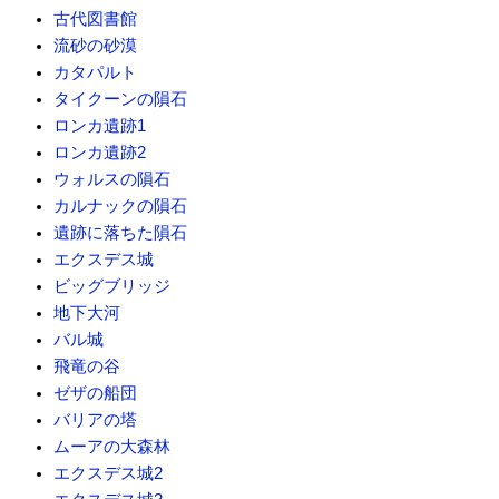
古代図書館
流砂の砂漠
カタパルト
タイクーンの隕石
ロンカ遺跡1
ロンカ遺跡2
ウォルスの隕石
カルナックの隕石
遺跡に落ちた隕石
エクスデス城
ビッグブリッジ
地下大河
バル城
飛竜の谷
ゼザの船団
バリアの塔
ムーアの大森林
エクスデス城2