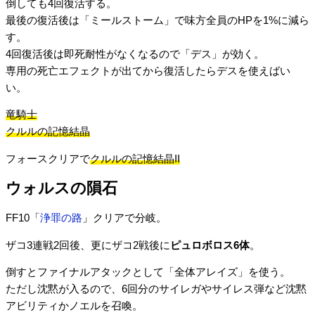
倒しても4回復活する。
最後の復活後は「ミールストーム」で味方全員のHPを1%に減ら
す。
4回復活後は即死耐性がなくなるので「デス」が効く。
専用の死亡エフェクトが出てから復活したらデスを使えばい
い。
竜騎士
クルルの記憶結晶
フォースクリアで
クルルの記憶結晶II
ウォルスの隕石
FF10「
浄罪の路
」クリアで分岐。
ザコ3連戦2回後、更にザコ2戦後に
ピュロボロス6体
。
倒すとファイナルアタックとして「全体アレイズ」を使う。
ただし沈黙が入るので、6回分のサイレガやサイレス弾など沈黙
アビリティかノエルを召喚。