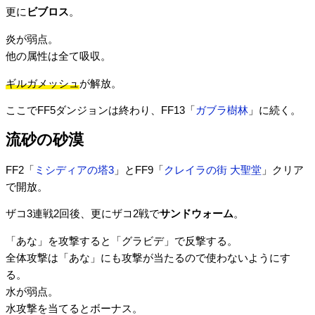
更に
ビブロス
。
炎が弱点。
他の属性は全て吸収。
ギルガメッシュ
が解放。
ここでFF5ダンジョンは終わり、FF13「
ガブラ樹林
」に続く。
流砂の砂漠
FF2「
ミシディアの塔3
」とFF9「
クレイラの街 大聖堂
」クリア
で開放。
ザコ3連戦2回後、更にザコ2戦で
サンドウォーム
。
「あな」を攻撃すると「グラビデ」で反撃する。
全体攻撃は「あな」にも攻撃が当たるので使わないようにす
る。
水が弱点。
水攻撃を当てるとボーナス。