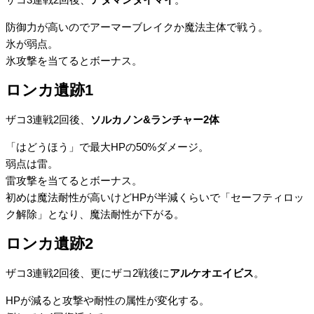
ザコ3連戦2回後、
アダマンタイマイ
。
防御力が高いのでアーマーブレイクか魔法主体で戦う。
氷が弱点。
氷攻撃を当てるとボーナス。
ロンカ遺跡1
ザコ3連戦2回後、
ソルカノン&ランチャー2体
「はどうほう」で最大HPの50%ダメージ。
弱点は雷。
雷攻撃を当てるとボーナス。
初めは魔法耐性が高いけどHPが半減くらいで「セーフティロッ
ク解除」となり、魔法耐性が下がる。
ロンカ遺跡2
ザコ3連戦2回後、更にザコ2戦後に
アルケオエイビス
。
HPが減ると攻撃や耐性の属性が変化する。