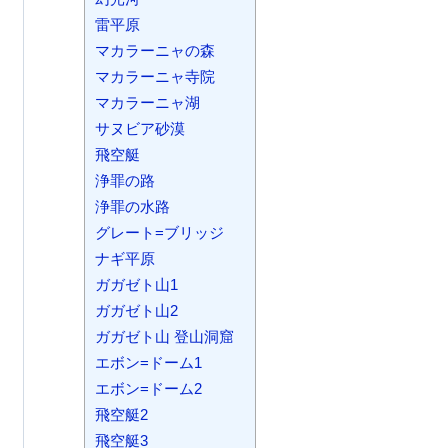
雷平原
マカラーニャの森
マカラーニャ寺院
マカラーニャ湖
サヌビア砂漠
飛空艇
浄罪の路
浄罪の水路
グレート=ブリッジ
ナギ平原
ガガゼト山1
ガガゼト山2
ガガゼト山 登山洞窟
エボン=ドーム1
エボン=ドーム2
飛空艇2
飛空艇3