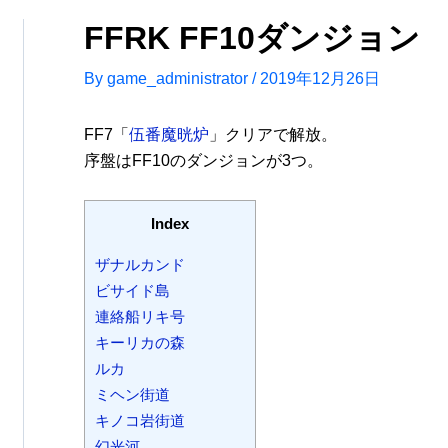
FFRK FF10ダンジョン
By
game_administrator
/
2019年12月26日
FF7「
伍番魔晄炉
」クリアで解放。
序盤はFF10のダンジョンが3つ。
Index
ザナルカンド
ビサイド島
連絡船リキ号
キーリカの森
ルカ
ミヘン街道
キノコ岩街道
幻光河