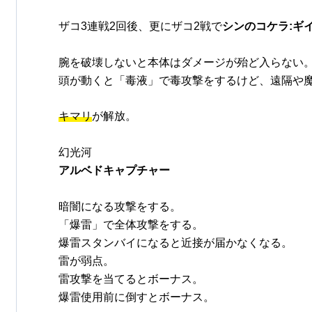
ザコ3連戦2回後、更にザコ2戦で
シンのコケラ:ギ
腕を破壊しないと本体はダメージが殆ど入らない
頭が動くと「毒液」で毒攻撃をするけど、遠隔や
キマリ
が解放。
幻光河
アルベドキャプチャー
暗闇になる攻撃をする。
「爆雷」で全体攻撃をする。
爆雷スタンバイになると近接が届かなくなる。
雷が弱点。
雷攻撃を当てるとボーナス。
爆雷使用前に倒すとボーナス。