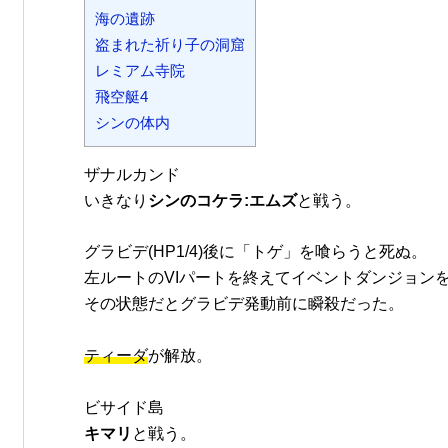
海の遺跡
盗まれた祈り子の洞窟
レミアム寺院
飛空艇4
シンの体内
ザナルカンド
いきなり
シンのコケラ:エムズ
と戦う。
グラビデ(HP1/4)後に「トゲ」を喰らうと死ぬ。
左ルートのVIパートを終えてイベントダンジョンを
その状態だとグラビデ発動前に瞬殺だった。
ティーダ
が解放。
ビサイド島
キマリ
と戦う。