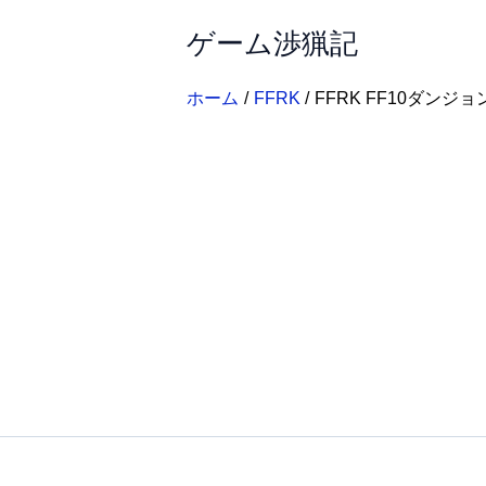
内
ゲーム渉猟記
容
を
ス
ホーム
FFRK
FFRK FF10ダンジョ
キ
ッ
プ