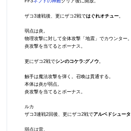
FF3
ネプトの神殿
クリア後に開放。
ザコ3連戦後、更にザコ2戦で
はぐれオチュー
。
弱点は炎。
物理攻撃に対して全体攻撃「地震」でカウンター
炎攻撃を当てるとボーナス。
更にザコ2戦で
シンのコケラ:グノウ
。
触手は魔法攻撃を弾く。召喚は貫通する。
本体は炎が弱点。
炎攻撃を当てるとボーナス。
ルカ
ザコ3連戦2回後、更にザコ2戦で
アルベドシュータ
弱点は雷。