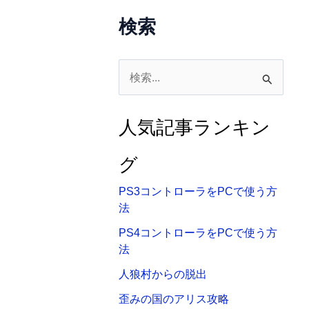
検索
検
索
対
人気記事ランキン
象
:
グ
PS3コントローラをPCで使う方
法
PS4コントローラをPCで使う方
法
人狼村からの脱出
歪みの国のアリス攻略