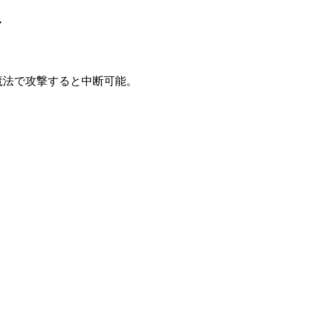
イ
。
魔法で攻撃すると中断可能。