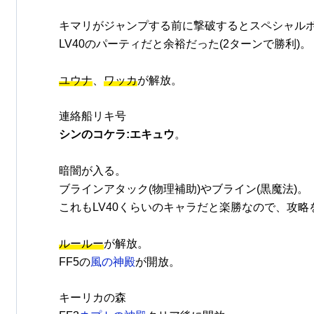
キマリがジャンプする前に撃破するとスペシャル
LV40のパーティだと余裕だった(2ターンで勝利)。
ユウナ
、
ワッカ
が解放。
連絡船リキ号
シンのコケラ:エキュウ
。
暗闇が入る。
ブラインアタック(物理補助)やブライン(黒魔法)。
これもLV40くらいのキャラだと楽勝なので、攻
ルールー
が解放。
FF5の
風の神殿
が開放。
キーリカの森