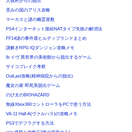
人狼村からの脱出
歪みの国のアリス攻略
マーカスと謎の幽霊屋敷
PS4インターネット接続NATタイプ失敗の解消法
FF14謎の事件屋ヒルディブランドまとめ
謎解きRPG IQダンジョン攻略メモ
Ib イヴ 異世界の美術館から脱出するゲーム
サイコブレイク考察
OutLast攻略(精神病院からの脱出)
魔女の家 即死系脱出ゲーム
のび太のBIOHAZARD
無線Xbox360コントローラをPCで使う方法
VA-11 Hall-A(ヴァルハラ)の攻略メモ
PS3でデフラグする方法